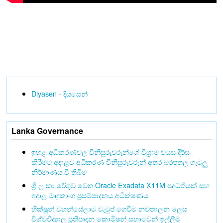
Diyasen - දියසෙන්
Lanka Governance
ඉහළ අධිකරණවල විනිසුරුවරුන්ගේ විශ්‍රාම වයස දීර්ඝ
කිරීමට අදාළව අධිකරණ විනිසුරුවරුන් අතර බරපතල ගැටලු
නිර්මාණය වී තිබීම
ශ්‍රී ලංකා රේගුව වෙත Oracle Exadata X11M පද්ධතියක් සහ
අදාළ මෘදුකාංග ප්‍රසම්පාදනය අධීක්ෂණය
භික්ෂූන් වහන්සේලාට වැටුප් ගෙවීම නවතාලන ලෙස
විශ්වවිද්‍යාල ප්‍රතිපාදන කොමිෂන් සභාවෙන් ඉල්ලීම