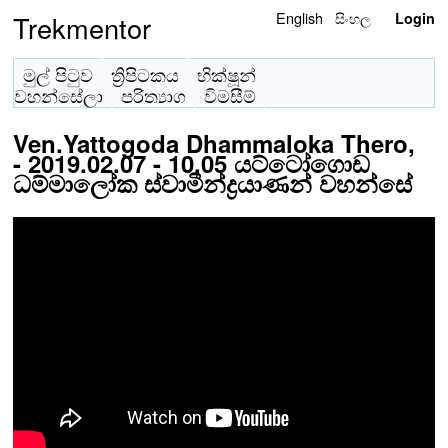
English
සිංහල
Trekmentor
Login
මුල් පිටුව
ත්‍රිපිටකය
භික්ෂූන්
වහන්සේලා
පරිත්‍යාග
විමසීම්
Ven.Yattogoda Dhammaloka Thero,
- 2019.02.07 - 10.05 යට්ටෝගොඩ
ධම්මාලෝක ස්වාමීන්ද්‍රයාණන් වහන්සේ