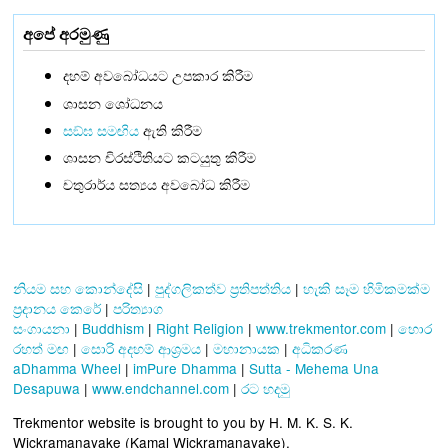
අපේ අරමුණු
දහම් අවබෝධයට උපකාර කිරීම
ශාසන ශෝධනය
සඞ්‌ඝ සමඟිය
ඇති කිරීම
ශාසන චිරස්ථිතියට කටයුතු කිරීම
චතුරාර්ය සත්‍යය අවබෝධ කිරීම
නියම සහ කොන්දේසි
|
පුද්ගලිකත්ව ප්‍රතිපත්තිය
|
හැකි සෑම හිමිකමක්ම
ප්‍රදානය කෙරේ
|
පරිත්‍යාග
සංගායනා
|
Buddhism
|
Right Religion
|
www.trekmentor.com
|
හොර
රහත් මඟ
|
සොරි අදහම් ආශ්‍රමය
|
මහානායක
|
අධිකරණ
aDhamma Wheel
|
imPure Dhamma
|
Sutta - Mehema Una
Desapuwa
|
www.endchannel.com
|
රට හදමු
Trekmentor website is brought to you by H. M. K. S. K.
Wickramanayake (Kamal Wickramanayake).