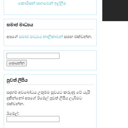
කොමිෂන් සභාවෙන් ඉල්ලීම
සමාජ මාධ්‍යය
අපගේ
සමාජ මාධ්‍යය නාලිකාවන්
සමඟ එක්වන්න.
පුවත් ලිපිය
සදහම් අවබෝධය උතුම්ම සුවයට කරුණු වේ යැයි
දකින්නෝ අපගේ ඊමේල් පුවත් ලිපිය ලැබීමට
එක්වන්න.
ඊමේල්: