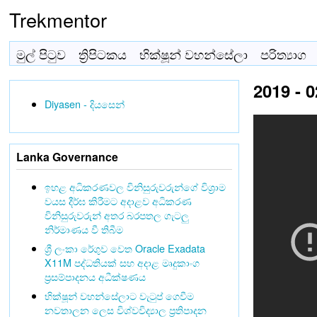
Trekmentor
මුල් පිටුව
ත්‍රිපිටකය
භික්ෂූන් වහන්සේලා
පරිත්‍යාග
2019 - 0
Diyasen - දියසෙන්
Lanka Governance
ඉහළ අධිකරණවල විනිසුරුවරුන්ගේ විශ්‍රාම
වයස දීර්ඝ කිරීමට අදාළව අධිකරණ
විනිසුරුවරුන් අතර බරපතල ගැටලු
නිර්මාණය වී තිබීම
ශ්‍රී ලංකා රේගුව වෙත Oracle Exadata
X11M පද්ධතියක් සහ අදාළ මෘදුකාංග
ප්‍රසම්පාදනය අධීක්ෂණය
භික්ෂූන් වහන්සේලාට වැටුප් ගෙවීම
නවතාලන ලෙස විශ්වවිද්‍යාල ප්‍රතිපාදන