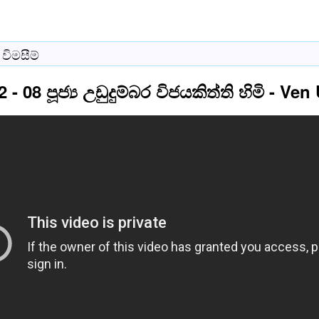
විමසීම්
2 - 08 පූජ්‍ය උඩුදුම්බර විජයකිත්ති හිමි - 