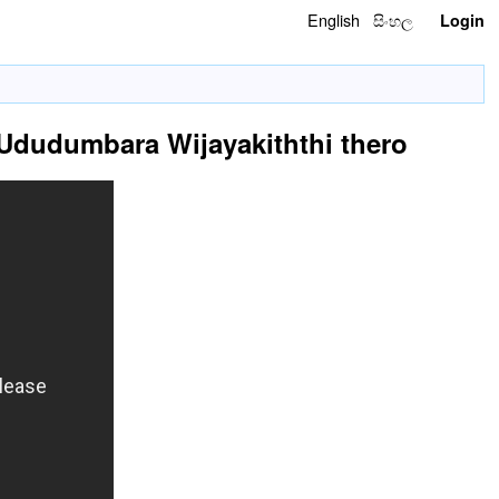
English
සිංහල
Login
Ven Ududumbara Wijayakiththi thero