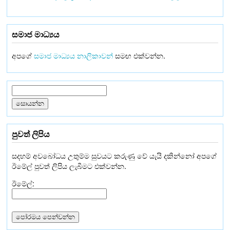
සමාජ මාධ්‍යය
අපගේ
සමාජ මාධ්‍යය නාලිකාවන්
සමඟ එක්වන්න.
පුවත් ලිපිය
සදහම් අවබෝධය උතුම්ම සුවයට කරුණු වේ යැයි දකින්නෝ අපගේ
ඊමේල් පුවත් ලිපිය ලැබීමට එක්වන්න.
ඊමේල්: