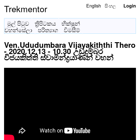
English
සිංහල
Trekmentor
Login
මුල් පිටුව
ත්‍රිපිටකය
භික්ෂූන්
වහන්සේලා
පරිත්‍යාග
විමසීම්
Ven.Ududumbara Vijayakiththi Thero
- 2020.12.13 - 10.30 උඩුදුම්බර
විජයකිත්ති ස්වාමින්ද්‍රයාණන් වහන්