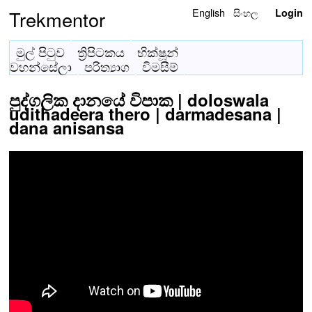
English
සිංහල
Trekmentor
Login
මුල් පිටුව
ත්‍රිපිටකය
භික්ෂූන්
වහන්සේලා
පරිත්‍යාග
විමසීම්
පුද්ගලික දානයේ විපාක | doloswala
udithadeera thero | darmadesana |
dana anisansa