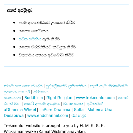
අපේ අරමුණු
දහම් අවබෝධයට උපකාර කිරීම
ශාසන ශෝධනය
සඞ්‌ඝ සමඟිය
ඇති කිරීම
ශාසන චිරස්ථිතියට කටයුතු කිරීම
චතුරාර්ය සත්‍යය අවබෝධ කිරීම
නියම සහ කොන්දේසි
|
පුද්ගලිකත්ව ප්‍රතිපත්තිය
|
හැකි සෑම හිමිකමක්ම
ප්‍රදානය කෙරේ
|
පරිත්‍යාග
සංගායනා
|
Buddhism
|
Right Religion
|
www.trekmentor.com
|
හොර
රහත් මඟ
|
සොරි අදහම් ආශ්‍රමය
|
මහානායක
|
අධිකරණ
aDhamma Wheel
|
imPure Dhamma
|
Sutta - Mehema Una
Desapuwa
|
www.endchannel.com
|
රට හදමු
Trekmentor website is brought to you by H. M. K. S. K.
Wickramanayake (Kamal Wickramanayake).