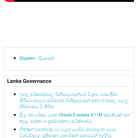
Diyasen - දියසෙන්
Lanka Governance
ඉහළ අධිකරණවල විනිසුරුවරුන්ගේ විශ්‍රාම වයස දීර්ඝ
කිරීමට අදාළව අධිකරණ විනිසුරුවරුන් අතර බරපතල ගැටලු
නිර්මාණය වී තිබීම
ශ්‍රී ලංකා රේගුව වෙත Oracle Exadata X11M පද්ධතියක් සහ
අදාළ මෘදුකාංග ප්‍රසම්පාදනය අධීක්ෂණය
භික්ෂූන් වහන්සේලාට වැටුප් ගෙවීම නවතාලන ලෙස
විශ්වවිද්‍යාල ප්‍රතිපාදන කොමිෂන් සභාවෙන් ඉල්ලීම