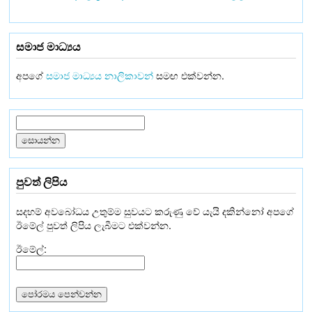
සමාජ මාධ්‍යය
අපගේ
සමාජ මාධ්‍යය නාලිකාවන්
සමඟ එක්වන්න.
පුවත් ලිපිය
සදහම් අවබෝධය උතුම්ම සුවයට කරුණු වේ යැයි දකින්නෝ අපගේ
ඊමේල් පුවත් ලිපිය ලැබීමට එක්වන්න.
ඊමේල්: