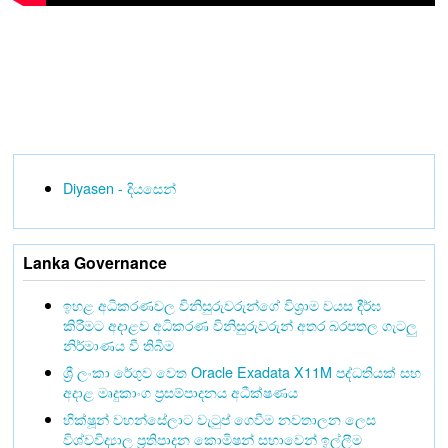
Diyasen - දියසෙන්
Lanka Governance
ඉහළ අධිකරණවල විනිසුරුවරුන්ගේ විශ්‍රාම වයස දීර්ඝ
කිරීමට අදාළව අධිකරණ විනිසුරුවරුන් අතර බරපතල ගැටලු
නිර්මාණය වී තිබීම
ශ්‍රී ලංකා රේගුව වෙත Oracle Exadata X11M පද්ධතියක් සහ
අදාළ මෘදුකාංග ප්‍රසම්පාදනය අධීක්ෂණය
භික්ෂූන් වහන්සේලාට වැටුප් ගෙවීම නවතාලන ලෙස
විශ්වවිද්‍යාල ප්‍රතිපාදන කොමිෂන් සභාවෙන් ඉල්ලීම