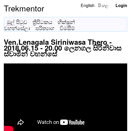
English
සිංහල
Trekmentor
Login
මුල් පිටුව
ත්‍රිපිටකය
භික්ෂූන්
වහන්සේලා
පරිත්‍යාග
විමසීම්
Ven.Lenagala Siriniwasa Thero -
2018.06.15 - 20.00 ලෙනගල සිරිනිවාස
ස්වාමීන් වහන්සේ