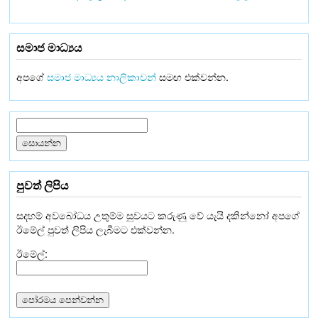
සමාජ මාධ්‍යය
අපගේ
සමාජ මාධ්‍යය නාලිකාවන්
සමඟ එක්වන්න.
පුවත් ලිපිය
සදහම් අවබෝධය උතුම්ම සුවයට කරුණු වේ යැයි දකින්නෝ අපගේ
ඊමේල් පුවත් ලිපිය ලැබීමට එක්වන්න.
ඊමේල්: