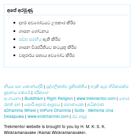
අපේ අරමුණු
දහම් අවබෝධයට උපකාර කිරීම
ශාසන ශෝධනය
සඞ්‌ඝ සමඟිය
ඇති කිරීම
ශාසන චිරස්ථිතියට කටයුතු කිරීම
චතුරාර්ය සත්‍යය අවබෝධ කිරීම
නියම සහ කොන්දේසි
|
පුද්ගලිකත්ව ප්‍රතිපත්තිය
|
හැකි සෑම හිමිකමක්ම
ප්‍රදානය කෙරේ
|
පරිත්‍යාග
සංගායනා
|
Buddhism
|
Right Religion
|
www.trekmentor.com
|
හොර
රහත් මඟ
|
සොරි අදහම් ආශ්‍රමය
|
මහානායක
|
අධිකරණ
aDhamma Wheel
|
imPure Dhamma
|
Sutta - Mehema Una
Desapuwa
|
www.endchannel.com
|
රට හදමු
Trekmentor website is brought to you by H. M. K. S. K.
Wickramanayake (Kamal Wickramanayake).