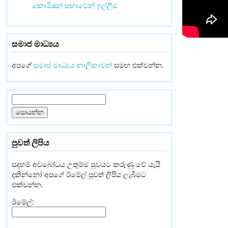
කොමිෂන් සභාවෙන් ඉල්ලීම
සමාජ මාධ්‍යය
අපගේ
සමාජ මාධ්‍යය නාලිකාවන්
සමඟ එක්වන්න.
පුවත් ලිපිය
සදහම් අවබෝධය උතුම්ම සුවයට කරුණු වේ යැයි
දකින්නෝ අපගේ ඊමේල් පුවත් ලිපිය ලැබීමට
එක්වන්න.
ඊමේල්: