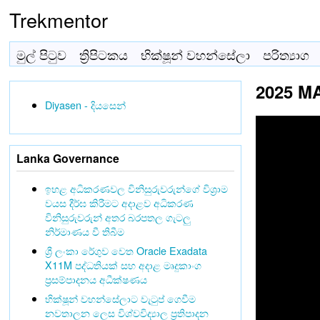
Trekmentor
මුල් පිටුව
ත්‍රිපිටකය
භික්ෂූන් වහන්සේලා
පරිත්‍යාග
2025 MAY
Diyasen - දියසෙන්
Lanka Governance
ඉහළ අධිකරණවල විනිසුරුවරුන්ගේ විශ්‍රාම
වයස දීර්ඝ කිරීමට අදාළව අධිකරණ
විනිසුරුවරුන් අතර බරපතල ගැටලු
නිර්මාණය වී තිබීම
ශ්‍රී ලංකා රේගුව වෙත Oracle Exadata
X11M පද්ධතියක් සහ අදාළ මෘදුකාංග
ප්‍රසම්පාදනය අධීක්ෂණය
භික්ෂූන් වහන්සේලාට වැටුප් ගෙවීම
නවතාලන ලෙස විශ්වවිද්‍යාල ප්‍රතිපාදන