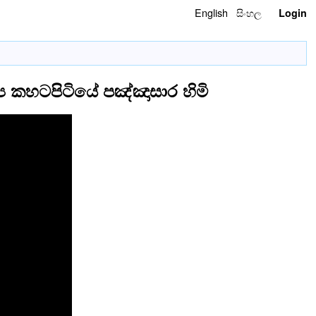
English
සිංහල
Login
ජ්‍ය කහටපිටියේ පඤ්ඤාසාර හිමි