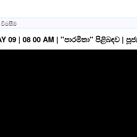
විමසීම්
 09 | 08 00 AM | ''පාරමිතා'' පිළිබඳව | පූ