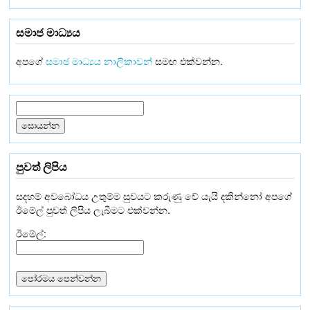
සමාජ මාධ්‍යය
අපගේ
සමාජ මාධ්‍යය නාලිකාවන්
සමඟ එක්වන්න.
පුවත් ලිපිය
සදහම් අවබෝධය උතුම්ම සුවයට කරුණු වේ යැයි දකින්නෝ අපගේ
ඊමේල් පුවත් ලිපිය ලැබීමට එක්වන්න.
ඊමේල්: