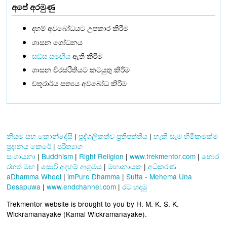
අපේ අරමුණු
දහම් අවබෝධයට උපකාර කිරීම
ශාසන ශෝධනය
සඞ්‌ඝ සමඟිය
ඇති කිරීම
ශාසන චිරස්ථිතියට කටයුතු කිරීම
චතුරාර්ය සත්‍යය අවබෝධ කිරීම
නියම සහ කොන්දේසි
|
පුද්ගලිකත්ව ප්‍රතිපත්තිය
|
හැකි සෑම හිමිකමක්ම
ප්‍රදානය කෙරේ
|
පරිත්‍යාග
සංගායනා
|
Buddhism
|
Right Religion
|
www.trekmentor.com
|
හොර
රහත් මඟ
|
සොරි අදහම් ආශ්‍රමය
|
මහානායක
|
අධිකරණ
aDhamma Wheel
|
imPure Dhamma
|
Sutta - Mehema Una
Desapuwa
|
www.endchannel.com
|
රට හදමු
Trekmentor website is brought to you by H. M. K. S. K.
Wickramanayake (Kamal Wickramanayake).