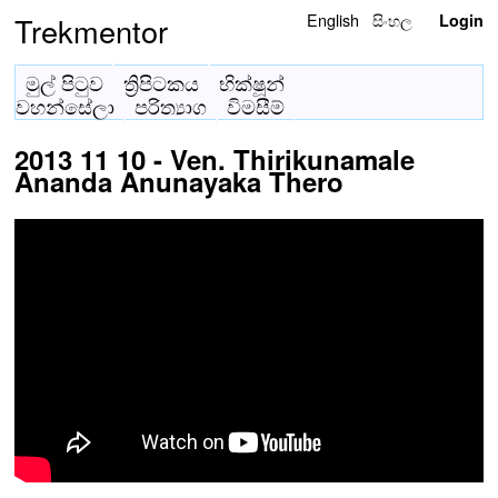
English
සිංහල
Trekmentor
Login
මුල් පිටුව
ත්‍රිපිටකය
භික්ෂූන්
වහන්සේලා
පරිත්‍යාග
විමසීම්
2013 11 10 - Ven. Thirikunamale
Ananda Anunayaka Thero