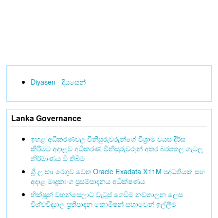
Diyasen - දියසෙන්
Lanka Governance
ඉහළ අධිකරණවල විනිසුරුවරුන්ගේ විශ්‍රාම වයස දීර්ඝ
කිරීමට අදාළව අධිකරණ විනිසුරුවරුන් අතර බරපතල ගැටලු
නිර්මාණය වී තිබීම
ශ්‍රී ලංකා රේගුව වෙත Oracle Exadata X11M පද්ධතියක් සහ
අදාළ මෘදුකාංග ප්‍රසම්පාදනය අධීක්ෂණය
භික්ෂූන් වහන්සේලාට වැටුප් ගෙවීම නවතාලන ලෙස
විශ්වවිද්‍යාල ප්‍රතිපාදන කොමිෂන් සභාවෙන් ඉල්ලීම