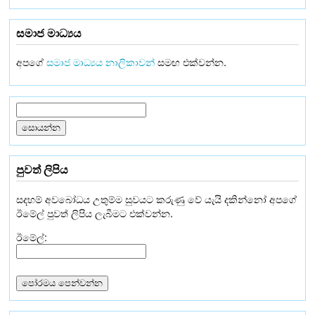
සමාජ මාධ්‍යය
අපගේ
සමාජ මාධ්‍යය නාලිකාවන්
සමඟ එක්වන්න.
පුවත් ලිපිය
සදහම් අවබෝධය උතුම්ම සුවයට කරුණු වේ යැයි දකින්නෝ අපගේ
ඊමේල් පුවත් ලිපිය ලැබීමට එක්වන්න.
ඊමේල්: