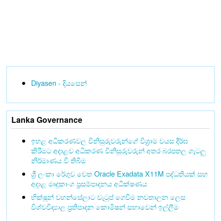
Diyasen - දියසෙන්
Lanka Governance
ඉහළ අධිකරණවල විනිසුරුවරුන්ගේ විශ්‍රාම වයස දීර්ඝ
කිරීමට අදාළව අධිකරණ විනිසුරුවරුන් අතර බරපතල ගැටලු
නිර්මාණය වී තිබීම
ශ්‍රී ලංකා රේගුව වෙත Oracle Exadata X11M පද්ධතියක් සහ
අදාළ මෘදුකාංග ප්‍රසම්පාදනය අධීක්ෂණය
භික්ෂූන් වහන්සේලාට වැටුප් ගෙවීම නවතාලන ලෙස
විශ්වවිද්‍යාල ප්‍රතිපාදන කොමිෂන් සභාවෙන් ඉල්ලීම