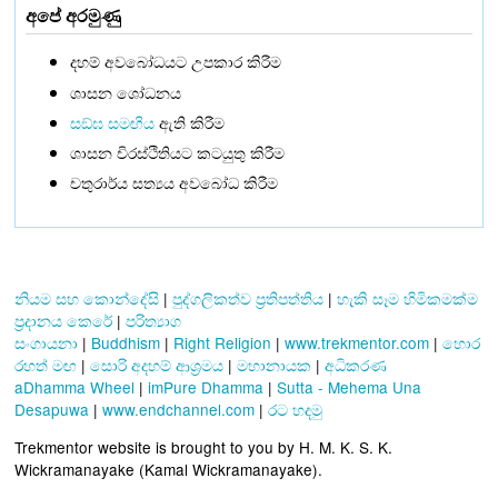
අපේ අරමුණු
දහම් අවබෝධයට උපකාර කිරීම
ශාසන ශෝධනය
සඞ්‌ඝ සමඟිය
ඇති කිරීම
ශාසන චිරස්ථිතියට කටයුතු කිරීම
චතුරාර්ය සත්‍යය අවබෝධ කිරීම
නියම සහ කොන්දේසි
|
පුද්ගලිකත්ව ප්‍රතිපත්තිය
|
හැකි සෑම හිමිකමක්ම
ප්‍රදානය කෙරේ
|
පරිත්‍යාග
සංගායනා
|
Buddhism
|
Right Religion
|
www.trekmentor.com
|
හොර
රහත් මඟ
|
සොරි අදහම් ආශ්‍රමය
|
මහානායක
|
අධිකරණ
aDhamma Wheel
|
imPure Dhamma
|
Sutta - Mehema Una
Desapuwa
|
www.endchannel.com
|
රට හදමු
Trekmentor website is brought to you by H. M. K. S. K.
Wickramanayake (Kamal Wickramanayake).