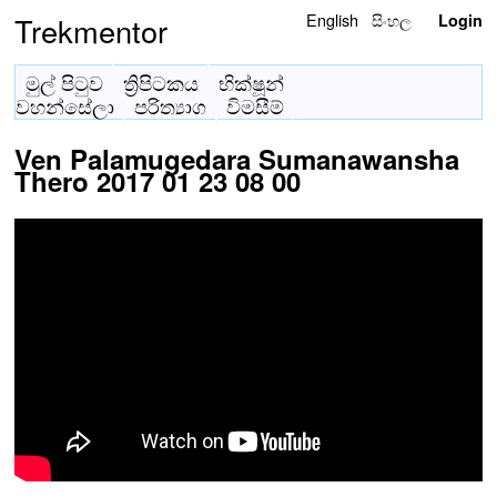
English
සිංහල
Trekmentor
Login
මුල් පිටුව
ත්‍රිපිටකය
භික්ෂූන්
වහන්සේලා
පරිත්‍යාග
විමසීම්
Ven Palamugedara Sumanawansha
Thero 2017 01 23 08 00