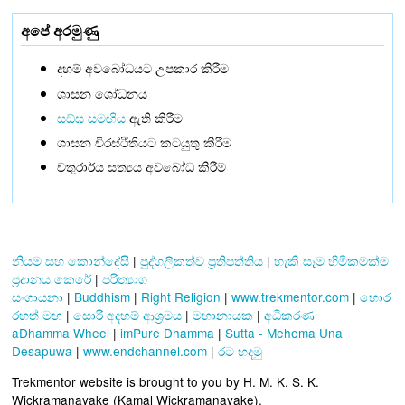
අපේ අරමුණු
දහම් අවබෝධයට උපකාර කිරීම
ශාසන ශෝධනය
සඞ්‌ඝ සමඟිය
ඇති කිරීම
ශාසන චිරස්ථිතියට කටයුතු කිරීම
චතුරාර්ය සත්‍යය අවබෝධ කිරීම
නියම සහ කොන්දේසි
|
පුද්ගලිකත්ව ප්‍රතිපත්තිය
|
හැකි සෑම හිමිකමක්ම
ප්‍රදානය කෙරේ
|
පරිත්‍යාග
සංගායනා
|
Buddhism
|
Right Religion
|
www.trekmentor.com
|
හොර
රහත් මඟ
|
සොරි අදහම් ආශ්‍රමය
|
මහානායක
|
අධිකරණ
aDhamma Wheel
|
imPure Dhamma
|
Sutta - Mehema Una
Desapuwa
|
www.endchannel.com
|
රට හදමු
Trekmentor website is brought to you by H. M. K. S. K.
Wickramanayake (Kamal Wickramanayake).