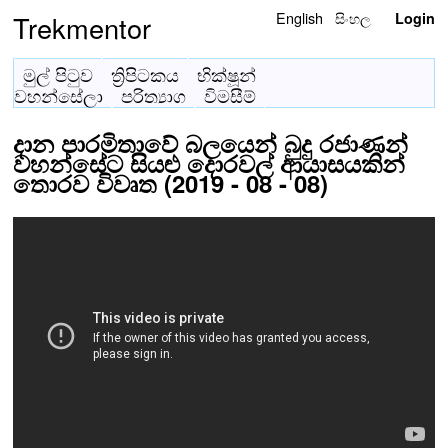
English
සිංහල
Trekmentor
Login
මුල් පිටුව
ත්‍රිපිටකය
භික්ෂූන්
වහන්සේලා
පරිත්‍යාග
විමසීම්
දාන පාරමිතාවේ බලයෙන් බුදු රජාණන්
වහන්සේට සියළු දොරවල් ආයාසයකින්
තොරව විවෘත (2019 - 08 - 08)