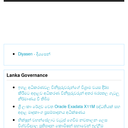
Diyasen - දියසෙන්
Lanka Governance
ඉහළ අධිකරණවල විනිසුරුවරුන්ගේ විශ්‍රාම වයස දීර්ඝ
කිරීමට අදාළව අධිකරණ විනිසුරුවරුන් අතර බරපතල ගැටලු
නිර්මාණය වී තිබීම
ශ්‍රී ලංකා රේගුව වෙත Oracle Exadata X11M පද්ධතියක් සහ
අදාළ මෘදුකාංග ප්‍රසම්පාදනය අධීක්ෂණය
භික්ෂූන් වහන්සේලාට වැටුප් ගෙවීම නවතාලන ලෙස
විශ්වවිද්‍යාල ප්‍රතිපාදන කොමිෂන් සභාවෙන් ඉල්ලීම