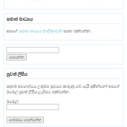
සමාජ මාධ්‍යය
අපගේ
සමාජ මාධ්‍යය නාලිකාවන්
සමඟ එක්වන්න.
පුවත් ලිපිය
සදහම් අවබෝධය උතුම්ම සුවයට කරුණු වේ යැයි දකින්නෝ අපගේ
ඊමේල් පුවත් ලිපිය ලැබීමට එක්වන්න.
ඊමේල්: