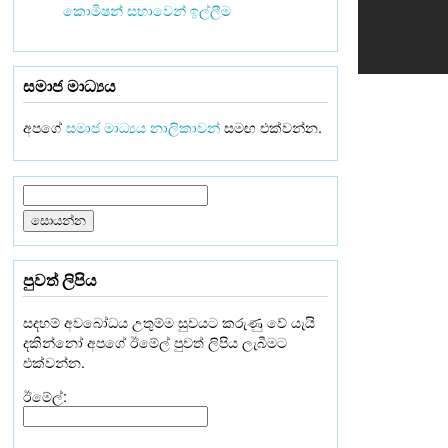
කොමිෂන් සභාවෙන් ඉල්ලීම
සමාජ මාධ්‍යය
අපගේ
සමාජ මාධ්‍යය නාලිකාවන්
සමඟ එක්වන්න.
පුවත් ලිපිය
සදහම් අවබෝධය උතුම්ම සුවයට කරුණු වේ යැයි
දකින්නෝ අපගේ ඊමේල් පුවත් ලිපිය ලැබීමට
එක්වන්න.
ඊමේල්: