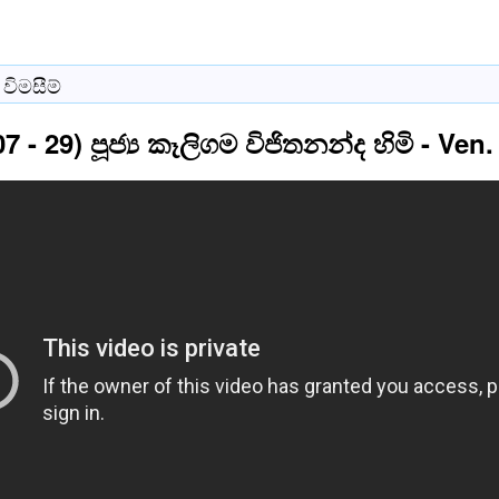
විමසීම්
07 - 29) පූජ්‍ය කෑලිගම විජිතනන්ද හිමි - V