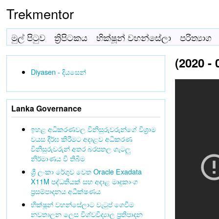
Trekmentor
මුල් පිටුව
ත්‍රිපිටකය
භික්ෂූන් වහන්සේලා
පරිත්‍යාග
(2020 - 
Diyasen - දියසෙන්
Lanka Governance
ඉහළ අධිකරණවල විනිසුරුවරුන්ගේ විශ්‍රාම
වයස දීර්ඝ කිරීමට අදාළව අධිකරණ
විනිසුරුවරුන් අතර බරපතල ගැටලු
නිර්මාණය වී තිබීම
ශ්‍රී ලංකා රේගුව වෙත Oracle Exadata
X11M පද්ධතියක් සහ අදාළ මෘදුකාංග
ප්‍රසම්පාදනය අධීක්ෂණය
භික්ෂූන් වහන්සේලාට වැටුප් ගෙවීම
නවතාලන ලෙස විශ්වවිද්‍යාල ප්‍රතිපාදන