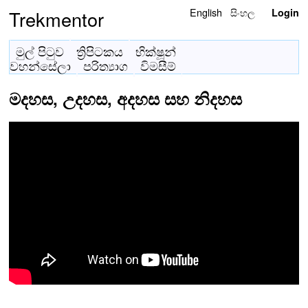
English
සිංහල
Trekmentor
Login
මුල් පිටුව
ත්‍රිපිටකය
භික්ෂූන්
වහන්සේලා
පරිත්‍යාග
විමසීම්
මදහස, උදහස, අදහස සහ නිදහස