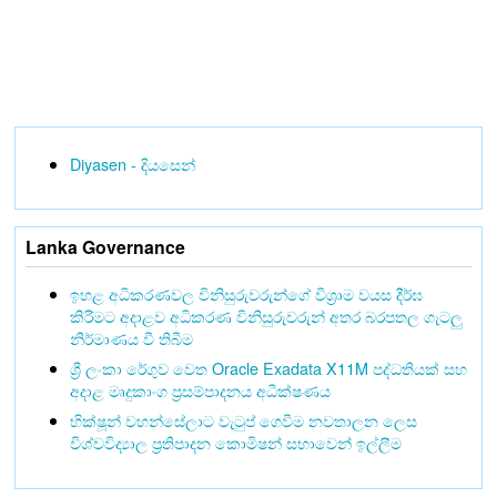
Diyasen - දියසෙන්
Lanka Governance
ඉහළ අධිකරණවල විනිසුරුවරුන්ගේ විශ්‍රාම වයස දීර්ඝ
කිරීමට අදාළව අධිකරණ විනිසුරුවරුන් අතර බරපතල ගැටලු
නිර්මාණය වී තිබීම
ශ්‍රී ලංකා රේගුව වෙත Oracle Exadata X11M පද්ධතියක් සහ
අදාළ මෘදුකාංග ප්‍රසම්පාදනය අධීක්ෂණය
භික්ෂූන් වහන්සේලාට වැටුප් ගෙවීම නවතාලන ලෙස
විශ්වවිද්‍යාල ප්‍රතිපාදන කොමිෂන් සභාවෙන් ඉල්ලීම