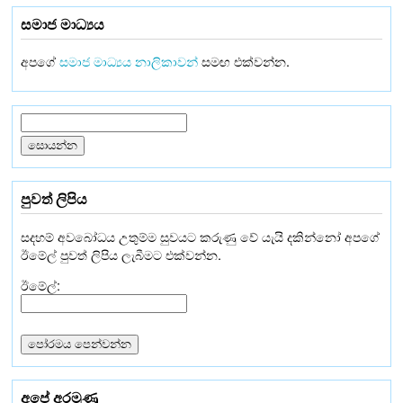
සමාජ මාධ්‍යය
අපගේ
සමාජ මාධ්‍යය නාලිකාවන්
සමඟ එක්වන්න.
පුවත් ලිපිය
සදහම් අවබෝධය උතුම්ම සුවයට කරුණු වේ යැයි දකින්නෝ අපගේ
ඊමේල් පුවත් ලිපිය ලැබීමට එක්වන්න.
ඊමේල්:
අපේ අරමුණු