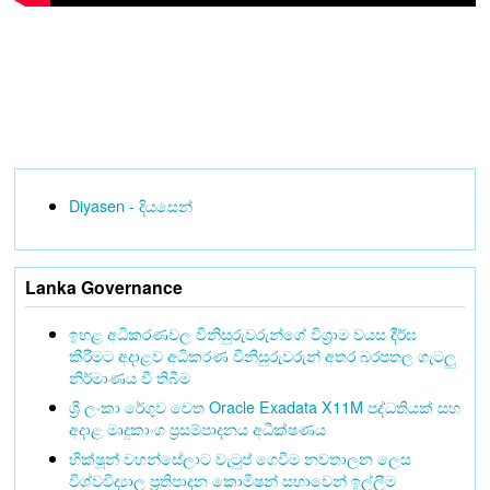
Diyasen - දියසෙන්
Lanka Governance
ඉහළ අධිකරණවල විනිසුරුවරුන්ගේ විශ්‍රාම වයස දීර්ඝ
කිරීමට අදාළව අධිකරණ විනිසුරුවරුන් අතර බරපතල ගැටලු
නිර්මාණය වී තිබීම
ශ්‍රී ලංකා රේගුව වෙත Oracle Exadata X11M පද්ධතියක් සහ
අදාළ මෘදුකාංග ප්‍රසම්පාදනය අධීක්ෂණය
භික්ෂූන් වහන්සේලාට වැටුප් ගෙවීම නවතාලන ලෙස
විශ්වවිද්‍යාල ප්‍රතිපාදන කොමිෂන් සභාවෙන් ඉල්ලීම