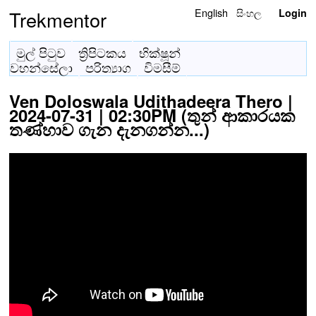
English
සිංහල
Trekmentor
Login
මුල් පිටුව
ත්‍රිපිටකය
භික්ෂූන්
වහන්සේලා
පරිත්‍යාග
විමසීම්
Ven Doloswala Udithadeera Thero |
2024-07-31 | 02:30PM (තුන් ආකාරයක
තණ්හාව ගැන දැනගන්න...)