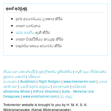
අපේ අරමුණු
දහම් අවබෝධයට උපකාර කිරීම
ශාසන ශෝධනය
සඞ්‌ඝ සමඟිය
ඇති කිරීම
ශාසන චිරස්ථිතියට කටයුතු කිරීම
චතුරාර්ය සත්‍යය අවබෝධ කිරීම
නියම සහ කොන්දේසි
|
පුද්ගලිකත්ව ප්‍රතිපත්තිය
|
හැකි සෑම හිමිකමක්ම
ප්‍රදානය කෙරේ
|
පරිත්‍යාග
සංගායනා
|
Buddhism
|
Right Religion
|
www.trekmentor.com
|
හොර
රහත් මඟ
|
සොරි අදහම් ආශ්‍රමය
|
මහානායක
|
අධිකරණ
aDhamma Wheel
|
imPure Dhamma
|
Sutta - Mehema Una
Desapuwa
|
www.endchannel.com
|
රට හදමු
Trekmentor website is brought to you by H. M. K. S. K.
Wickramanayake (Kamal Wickramanayake).