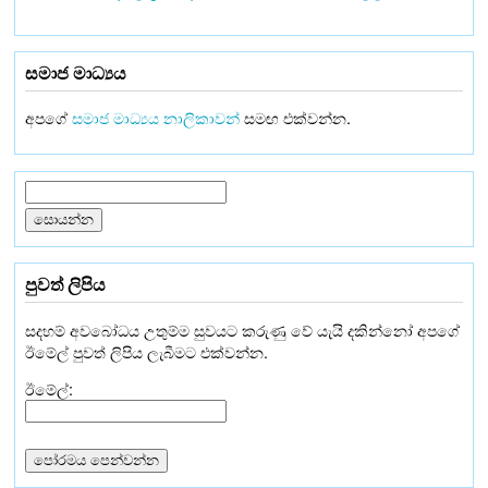
සමාජ මාධ්‍යය
අපගේ
සමාජ මාධ්‍යය නාලිකාවන්
සමඟ එක්වන්න.
පුවත් ලිපිය
සදහම් අවබෝධය උතුම්ම සුවයට කරුණු වේ යැයි දකින්නෝ අපගේ
ඊමේල් පුවත් ලිපිය ලැබීමට එක්වන්න.
ඊමේල්: