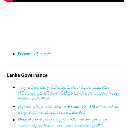
Diyasen - දියසෙන්
Lanka Governance
ඉහළ අධිකරණවල විනිසුරුවරුන්ගේ විශ්‍රාම වයස දීර්ඝ
කිරීමට අදාළව අධිකරණ විනිසුරුවරුන් අතර බරපතල ගැටලු
නිර්මාණය වී තිබීම
ශ්‍රී ලංකා රේගුව වෙත Oracle Exadata X11M පද්ධතියක් සහ
අදාළ මෘදුකාංග ප්‍රසම්පාදනය අධීක්ෂණය
භික්ෂූන් වහන්සේලාට වැටුප් ගෙවීම නවතාලන ලෙස
විශ්වවිද්‍යාල ප්‍රතිපාදන කොමිෂන් සභාවෙන් ඉල්ලීම