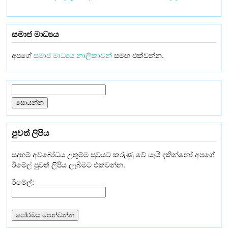
සමාජ මාධ්‍යය
අපගේ
සමාජ මාධ්‍යය නාලිකාවන්
සමඟ එක්වන්න.
පුවත් ලිපිය
සදහම් අවබෝධය උතුම්ම සුවයට කරුණු වේ යැයි දකින්නෝ අපගේ
ඊමේල් පුවත් ලිපිය ලැබීමට එක්වන්න.
ඊමේල්: