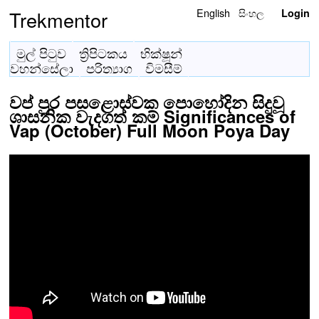
English
සිංහල
Trekmentor
Login
මුල් පිටුව
ත්‍රිපිටකය
භික්ෂූන්
වහන්සේලා
පරිත්‍යාග
විමසීම්
වප් පුර පසළොස්වක පොහෝදින සිදුවූ
ශාසනික වැදගත් කම් Significances of
Vap (October) Full Moon Poya Day