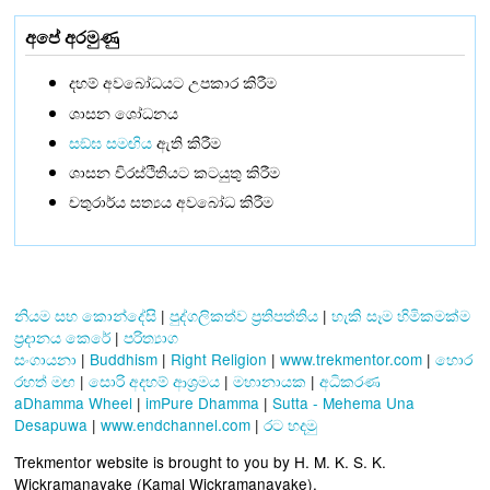
අපේ අරමුණු
දහම් අවබෝධයට උපකාර කිරීම
ශාසන ශෝධනය
සඞ්‌ඝ සමඟිය
ඇති කිරීම
ශාසන චිරස්ථිතියට කටයුතු කිරීම
චතුරාර්ය සත්‍යය අවබෝධ කිරීම
නියම සහ කොන්දේසි
|
පුද්ගලිකත්ව ප්‍රතිපත්තිය
|
හැකි සෑම හිමිකමක්ම
ප්‍රදානය කෙරේ
|
පරිත්‍යාග
සංගායනා
|
Buddhism
|
Right Religion
|
www.trekmentor.com
|
හොර
රහත් මඟ
|
සොරි අදහම් ආශ්‍රමය
|
මහානායක
|
අධිකරණ
aDhamma Wheel
|
imPure Dhamma
|
Sutta - Mehema Una
Desapuwa
|
www.endchannel.com
|
රට හදමු
Trekmentor website is brought to you by H. M. K. S. K.
Wickramanayake (Kamal Wickramanayake).