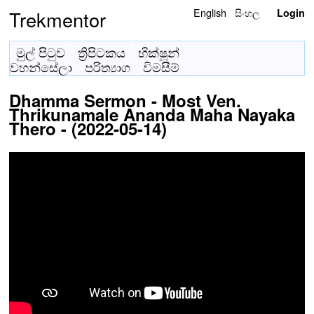
English
සිංහල
Trekmentor
Login
මුල් පිටුව
ත්‍රිපිටකය
භික්ෂූන්
වහන්සේලා
පරිත්‍යාග
විමසීම්
Dhamma Sermon - Most Ven.
Thrikunamale Ananda Maha Nayaka
Thero - (2022-05-14)