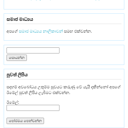
සමාජ මාධ්‍යය
අපගේ
සමාජ මාධ්‍යය නාලිකාවන්
සමඟ එක්වන්න.
පුවත් ලිපිය
සදහම් අවබෝධය උතුම්ම සුවයට කරුණු වේ යැයි දකින්නෝ අපගේ
ඊමේල් පුවත් ලිපිය ලැබීමට එක්වන්න.
ඊමේල්: