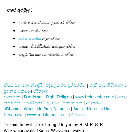
අපේ අරමුණු
දහම් අවබෝධයට උපකාර කිරීම
ශාසන ශෝධනය
සඞ්‌ඝ සමඟිය
ඇති කිරීම
ශාසන චිරස්ථිතියට කටයුතු කිරීම
චතුරාර්ය සත්‍යය අවබෝධ කිරීම
නියම සහ කොන්දේසි
|
පුද්ගලිකත්ව ප්‍රතිපත්තිය
|
හැකි සෑම හිමිකමක්ම
ප්‍රදානය කෙරේ
|
පරිත්‍යාග
සංගායනා
|
Buddhism
|
Right Religion
|
www.trekmentor.com
|
හොර
රහත් මඟ
|
සොරි අදහම් ආශ්‍රමය
|
මහානායක
|
අධිකරණ
aDhamma Wheel
|
imPure Dhamma
|
Sutta - Mehema Una
Desapuwa
|
www.endchannel.com
|
රට හදමු
Trekmentor website is brought to you by H. M. K. S. K.
Wickramanayake (Kamal Wickramanayake).