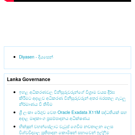
Diyasen - දියසෙන්
Lanka Governance
ඉහළ අධිකරණවල විනිසුරුවරුන්ගේ විශ්‍රාම වයස දීර්ඝ
කිරීමට අදාළව අධිකරණ විනිසුරුවරුන් අතර බරපතල ගැටලු
නිර්මාණය වී තිබීම
ශ්‍රී ලංකා රේගුව වෙත Oracle Exadata X11M පද්ධතියක් සහ
අදාළ මෘදුකාංග ප්‍රසම්පාදනය අධීක්ෂණය
භික්ෂූන් වහන්සේලාට වැටුප් ගෙවීම නවතාලන ලෙස
විශ්වවිද්‍යාල ප්‍රතිපාදන කොමිෂන් සභාවෙන් ඉල්ලීම