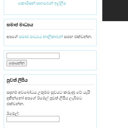
කොමිෂන් සභාවෙන් ඉල්ලීම
සමාජ මාධ්‍යය
අපගේ
සමාජ මාධ්‍යය නාලිකාවන්
සමඟ එක්වන්න.
පුවත් ලිපිය
සදහම් අවබෝධය උතුම්ම සුවයට කරුණු වේ යැයි
දකින්නෝ අපගේ ඊමේල් පුවත් ලිපිය ලැබීමට
එක්වන්න.
ඊමේල්: