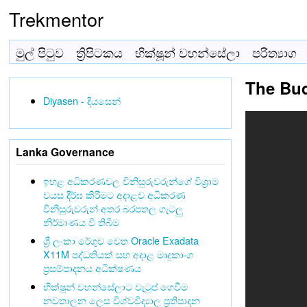
Trekmentor
මුල් පිටුව
ත්‍රිපිටකය
භික්ෂූන් වහන්සේලා
පරිත්‍යාග
The Bud
Diyasen - දියසෙන්
Lanka Governance
ඉහළ අධිකරණවල විනිසුරුවරුන්ගේ විශ්‍රාම
වයස දීර්ඝ කිරීමට අදාළව අධිකරණ
විනිසුරුවරුන් අතර බරපතල ගැටලු
නිර්මාණය වී තිබීම
ශ්‍රී ලංකා රේගුව වෙත Oracle Exadata
X11M පද්ධතියක් සහ අදාළ මෘදුකාංග
ප්‍රසම්පාදනය අධීක්ෂණය
භික්ෂූන් වහන්සේලාට වැටුප් ගෙවීම
නවතාලන ලෙස විශ්වවිද්‍යාල ප්‍රතිපාදන