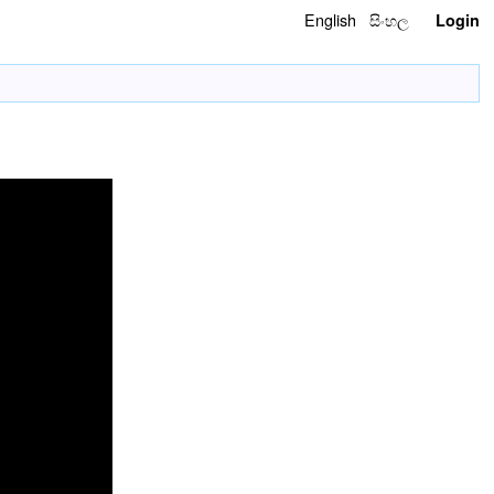
English
සිංහල
Login