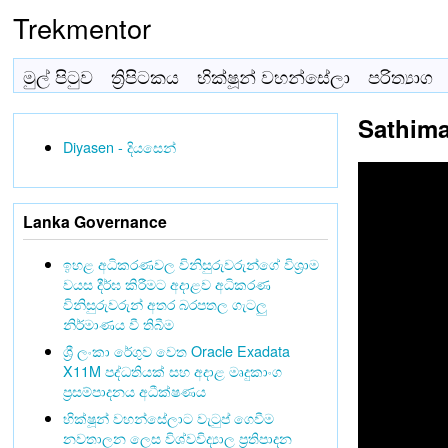
Trekmentor
මුල් පිටුව
ත්‍රිපිටකය
භික්ෂූන් වහන්සේලා
පරිත්‍යාග
Sathim
Diyasen - දියසෙන්
Lanka Governance
ඉහළ අධිකරණවල විනිසුරුවරුන්ගේ විශ්‍රාම
වයස දීර්ඝ කිරීමට අදාළව අධිකරණ
විනිසුරුවරුන් අතර බරපතල ගැටලු
නිර්මාණය වී තිබීම
ශ්‍රී ලංකා රේගුව වෙත Oracle Exadata
X11M පද්ධතියක් සහ අදාළ මෘදුකාංග
ප්‍රසම්පාදනය අධීක්ෂණය
භික්ෂූන් වහන්සේලාට වැටුප් ගෙවීම
නවතාලන ලෙස විශ්වවිද්‍යාල ප්‍රතිපාදන