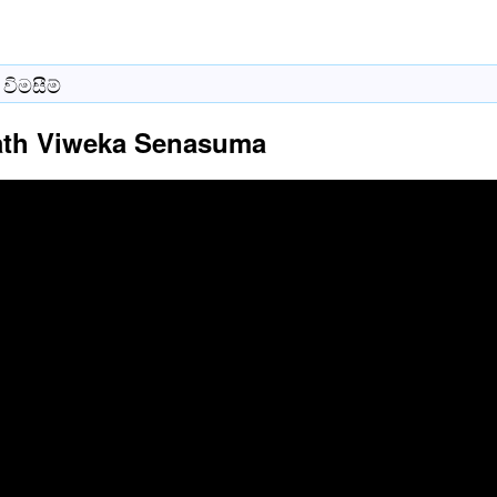
විමසීම්
ath Viweka Senasuma