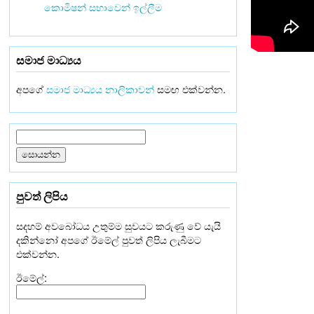
කොමිෂන් සභාවෙන් ඉල්ලීම
සමාජ මාධ්‍යය
අපගේ
සමාජ මාධ්‍යය නාලිකාවන්
සමඟ එක්වන්න.
පුවත් ලිපිය
සදහම් අවබෝධය උතුම්ම සුවයට කරුණු වේ යැයි
දකින්නෝ අපගේ ඊමේල් පුවත් ලිපිය ලැබීමට
එක්වන්න.
ඊමේල්: