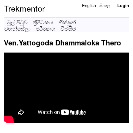
English
සිංහල
Trekmentor
Login
මුල් පිටුව
ත්‍රිපිටකය
භික්ෂූන්
වහන්සේලා
පරිත්‍යාග
විමසීම්
Ven.Yattogoda Dhammaloka Thero