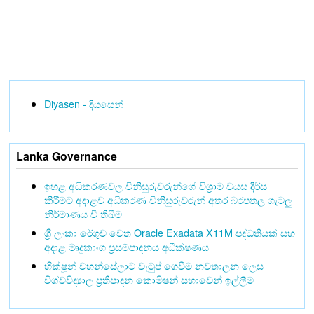
Diyasen - දියසෙන්
Lanka Governance
ඉහළ අධිකරණවල විනිසුරුවරුන්ගේ විශ්‍රාම වයස දීර්ඝ
කිරීමට අදාළව අධිකරණ විනිසුරුවරුන් අතර බරපතල ගැටලු
නිර්මාණය වී තිබීම
ශ්‍රී ලංකා රේගුව වෙත Oracle Exadata X11M පද්ධතියක් සහ
අදාළ මෘදුකාංග ප්‍රසම්පාදනය අධීක්ෂණය
භික්ෂූන් වහන්සේලාට වැටුප් ගෙවීම නවතාලන ලෙස
විශ්වවිද්‍යාල ප්‍රතිපාදන කොමිෂන් සභාවෙන් ඉල්ලීම