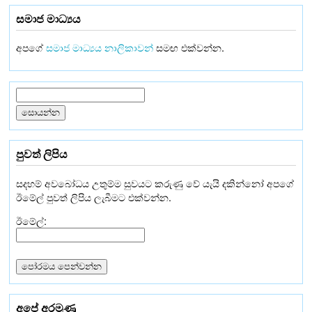
සමාජ මාධ්‍යය
අපගේ
සමාජ මාධ්‍යය නාලිකාවන්
සමඟ එක්වන්න.
පුවත් ලිපිය
සදහම් අවබෝධය උතුම්ම සුවයට කරුණු වේ යැයි දකින්නෝ අපගේ
ඊමේල් පුවත් ලිපිය ලැබීමට එක්වන්න.
ඊමේල්:
අපේ අරමුණු