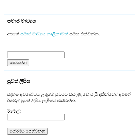
සමාජ මාධ්‍යය
අපගේ
සමාජ මාධ්‍යය නාලිකාවන්
සමඟ එක්වන්න.
පුවත් ලිපිය
සදහම් අවබෝධය උතුම්ම සුවයට කරුණු වේ යැයි දකින්නෝ අපගේ
ඊමේල් පුවත් ලිපිය ලැබීමට එක්වන්න.
ඊමේල්: