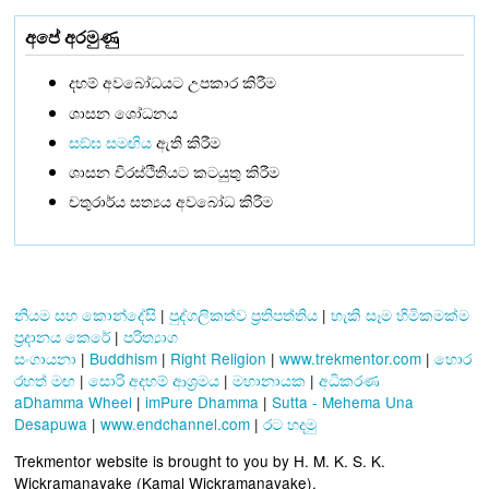
අපේ අරමුණු
දහම් අවබෝධයට උපකාර කිරීම
ශාසන ශෝධනය
සඞ්‌ඝ සමඟිය
ඇති කිරීම
ශාසන චිරස්ථිතියට කටයුතු කිරීම
චතුරාර්ය සත්‍යය අවබෝධ කිරීම
නියම සහ කොන්දේසි
|
පුද්ගලිකත්ව ප්‍රතිපත්තිය
|
හැකි සෑම හිමිකමක්ම
ප්‍රදානය කෙරේ
|
පරිත්‍යාග
සංගායනා
|
Buddhism
|
Right Religion
|
www.trekmentor.com
|
හොර
රහත් මඟ
|
සොරි අදහම් ආශ්‍රමය
|
මහානායක
|
අධිකරණ
aDhamma Wheel
|
imPure Dhamma
|
Sutta - Mehema Una
Desapuwa
|
www.endchannel.com
|
රට හදමු
Trekmentor website is brought to you by H. M. K. S. K.
Wickramanayake (Kamal Wickramanayake).