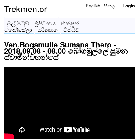
English
සිංහල
Trekmentor
Login
මුල් පිටුව
ත්‍රිපිටකය
භික්ෂූන්
වහන්සේලා
පරිත්‍යාග
විමසීම්
Ven.Bogamulle Sumana Thero -
2018.09.08 - 08.00 බෝගමුල්ලේ සුමන
ස්වාමීන්වහන්සේ