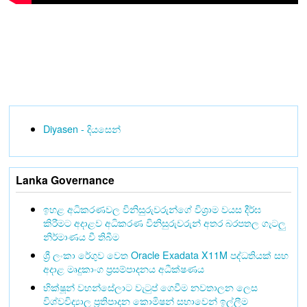
Diyasen - දියසෙන්
Lanka Governance
ඉහළ අධිකරණවල විනිසුරුවරුන්ගේ විශ්‍රාම වයස දීර්ඝ
කිරීමට අදාළව අධිකරණ විනිසුරුවරුන් අතර බරපතල ගැටලු
නිර්මාණය වී තිබීම
ශ්‍රී ලංකා රේගුව වෙත Oracle Exadata X11M පද්ධතියක් සහ
අදාළ මෘදුකාංග ප්‍රසම්පාදනය අධීක්ෂණය
භික්ෂූන් වහන්සේලාට වැටුප් ගෙවීම නවතාලන ලෙස
විශ්වවිද්‍යාල ප්‍රතිපාදන කොමිෂන් සභාවෙන් ඉල්ලීම