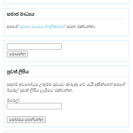
සමාජ මාධ්‍යය
අපගේ
සමාජ මාධ්‍යය නාලිකාවන්
සමඟ එක්වන්න.
පුවත් ලිපිය
සදහම් අවබෝධය උතුම්ම සුවයට කරුණු වේ යැයි දකින්නෝ අපගේ
ඊමේල් පුවත් ලිපිය ලැබීමට එක්වන්න.
ඊමේල්: