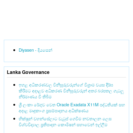
Diyasen - දියසෙන්
Lanka Governance
ඉහළ අධිකරණවල විනිසුරුවරුන්ගේ විශ්‍රාම වයස දීර්ඝ
කිරීමට අදාළව අධිකරණ විනිසුරුවරුන් අතර බරපතල ගැටලු
නිර්මාණය වී තිබීම
ශ්‍රී ලංකා රේගුව වෙත Oracle Exadata X11M පද්ධතියක් සහ
අදාළ මෘදුකාංග ප්‍රසම්පාදනය අධීක්ෂණය
භික්ෂූන් වහන්සේලාට වැටුප් ගෙවීම නවතාලන ලෙස
විශ්වවිද්‍යාල ප්‍රතිපාදන කොමිෂන් සභාවෙන් ඉල්ලීම