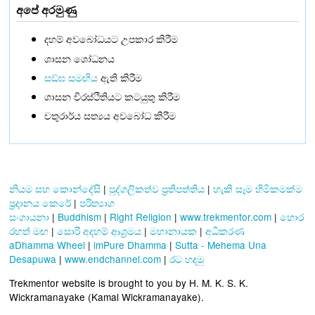
අපේ අරමුණු
දහම් අවබෝධයට උපකාර කිරීම
ශාසන ශෝධනය
සඞ්‌ඝ සමඟිය
ඇති කිරීම
ශාසන චිරස්ථිතියට කටයුතු කිරීම
චතුරාර්ය සත්‍යය අවබෝධ කිරීම
නියම සහ කොන්දේසි
|
පුද්ගලිකත්ව ප්‍රතිපත්තිය
|
හැකි සෑම හිමිකමක්ම
ප්‍රදානය කෙරේ
|
පරිත්‍යාග
සංගායනා
|
Buddhism
|
Right Religion
|
www.trekmentor.com
|
හොර
රහත් මඟ
|
සොරි අදහම් ආශ්‍රමය
|
මහානායක
|
අධිකරණ
aDhamma Wheel
|
imPure Dhamma
|
Sutta - Mehema Una
Desapuwa
|
www.endchannel.com
|
රට හදමු
Trekmentor website is brought to you by H. M. K. S. K.
Wickramanayake (Kamal Wickramanayake).