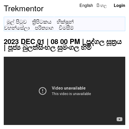
English
සිංහල
Trekmentor
Login
මුල් පිටුව
ත්‍රිපිටකය
භික්ෂූන්
වහන්සේලා
පරිත්‍යාග
විමසීම්
2023 DEC 01 | 08 00 PM | පුද්ගල සූත්‍රය
| පූජ්‍ය බුලත්සිංහල සුමංගල හිමි