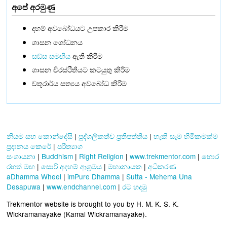
අපේ අරමුණු
දහම් අවබෝධයට උපකාර කිරීම
ශාසන ශෝධනය
සඞ්‌ඝ සමඟිය
ඇති කිරීම
ශාසන චිරස්ථිතියට කටයුතු කිරීම
චතුරාර්ය සත්‍යය අවබෝධ කිරීම
නියම සහ කොන්දේසි
|
පුද්ගලිකත්ව ප්‍රතිපත්තිය
|
හැකි සෑම හිමිකමක්ම
ප්‍රදානය කෙරේ
|
පරිත්‍යාග
සංගායනා
|
Buddhism
|
Right Religion
|
www.trekmentor.com
|
හොර
රහත් මඟ
|
සොරි අදහම් ආශ්‍රමය
|
මහානායක
|
අධිකරණ
aDhamma Wheel
|
imPure Dhamma
|
Sutta - Mehema Una
Desapuwa
|
www.endchannel.com
|
රට හදමු
Trekmentor website is brought to you by H. M. K. S. K.
Wickramanayake (Kamal Wickramanayake).