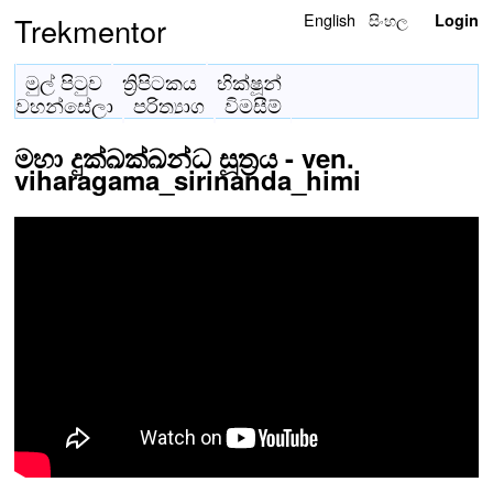
English
සිංහල
Trekmentor
Login
මුල් පිටුව
ත්‍රිපිටකය
භික්ෂූන්
වහන්සේලා
පරිත්‍යාග
විමසීම්
මහා දුක්ඛක්ඛන්ධ සූත්‍රය - ven.
viharagama_sirinanda_himi