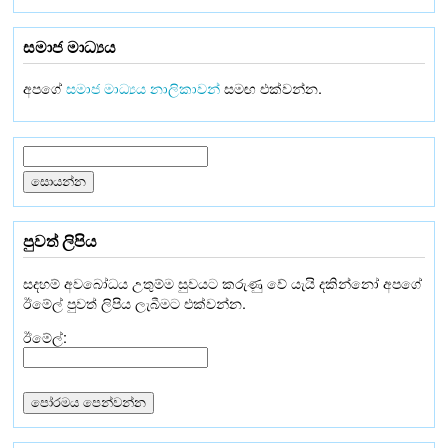
සමාජ මාධ්‍යය
අපගේ
සමාජ මාධ්‍යය නාලිකාවන්
සමඟ එක්වන්න.
පුවත් ලිපිය
සදහම් අවබෝධය උතුම්ම සුවයට කරුණු වේ යැයි දකින්නෝ අපගේ
ඊමේල් පුවත් ලිපිය ලැබීමට එක්වන්න.
ඊමේල්: