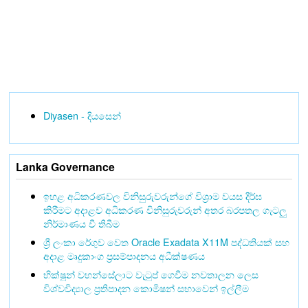
Diyasen - දියසෙන්
Lanka Governance
ඉහළ අධිකරණවල විනිසුරුවරුන්ගේ විශ්‍රාම වයස දීර්ඝ
කිරීමට අදාළව අධිකරණ විනිසුරුවරුන් අතර බරපතල ගැටලු
නිර්මාණය වී තිබීම
ශ්‍රී ලංකා රේගුව වෙත Oracle Exadata X11M පද්ධතියක් සහ
අදාළ මෘදුකාංග ප්‍රසම්පාදනය අධීක්ෂණය
භික්ෂූන් වහන්සේලාට වැටුප් ගෙවීම නවතාලන ලෙස
විශ්වවිද්‍යාල ප්‍රතිපාදන කොමිෂන් සභාවෙන් ඉල්ලීම