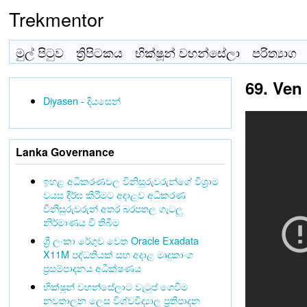
Trekmentor
මුල් පිටුව
ත්‍රිපිටකය
භික්ෂූන් වහන්සේලා
පරිත්‍යාග
69. Ven
Diyasen - දියසෙන්
Lanka Governance
ඉහළ අධිකරණවල විනිසුරුවරුන්ගේ විශ්‍රාම
වයස දීර්ඝ කිරීමට අදාළව අධිකරණ
විනිසුරුවරුන් අතර බරපතල ගැටලු
නිර්මාණය වී තිබීම
ශ්‍රී ලංකා රේගුව වෙත Oracle Exadata
X11M පද්ධතියක් සහ අදාළ මෘදුකාංග
ප්‍රසම්පාදනය අධීක්ෂණය
භික්ෂූන් වහන්සේලාට වැටුප් ගෙවීම
නවතාලන ලෙස විශ්වවිද්‍යාල ප්‍රතිපාදන