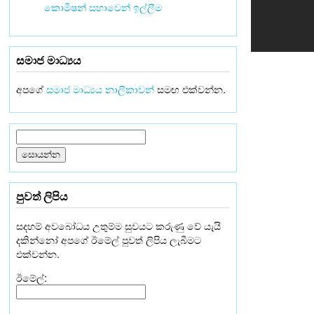
කොමිෂන් සභාවෙන් ඉල්ලීම
සමාජ මාධ්‍යය
අපගේ
සමාජ මාධ්‍යය නාලිකාවන්
සමඟ එක්වන්න.
පුවත් ලිපිය
සදහම් අවබෝධය උතුම්ම සුවයට කරුණු වේ යැයි
දකින්නෝ අපගේ ඊමේල් පුවත් ලිපිය ලැබීමට
එක්වන්න.
ඊමේල්: