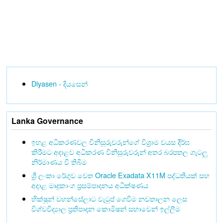
Diyasen - දියසෙන්
Lanka Governance
ඉහළ අධිකරණවල විනිසුරුවරුන්ගේ විශ්‍රාම වයස දීර්ඝ
කිරීමට අදාළව අධිකරණ විනිසුරුවරුන් අතර බරපතල ගැටලු
නිර්මාණය වී තිබීම
ශ්‍රී ලංකා රේගුව වෙත Oracle Exadata X11M පද්ධතියක් සහ
අදාළ මෘදුකාංග ප්‍රසම්පාදනය අධීක්ෂණය
භික්ෂූන් වහන්සේලාට වැටුප් ගෙවීම නවතාලන ලෙස
විශ්වවිද්‍යාල ප්‍රතිපාදන කොමිෂන් සභාවෙන් ඉල්ලීම