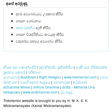
අපේ අරමුණු
දහම් අවබෝධයට උපකාර කිරීම
ශාසන ශෝධනය
සඞ්‌ඝ සමඟිය
ඇති කිරීම
ශාසන චිරස්ථිතියට කටයුතු කිරීම
චතුරාර්ය සත්‍යය අවබෝධ කිරීම
නියම සහ කොන්දේසි
|
පුද්ගලිකත්ව ප්‍රතිපත්තිය
|
හැකි සෑම හිමිකමක්ම
ප්‍රදානය කෙරේ
|
පරිත්‍යාග
සංගායනා
|
Buddhism
|
Right Religion
|
www.trekmentor.com
|
හොර
රහත් මඟ
|
සොරි අදහම් ආශ්‍රමය
|
මහානායක
|
අධිකරණ
aDhamma Wheel
|
imPure Dhamma
|
Sutta - Mehema Una
Desapuwa
|
www.endchannel.com
|
රට හදමු
Trekmentor website is brought to you by H. M. K. S. K.
Wickramanayake (Kamal Wickramanayake).