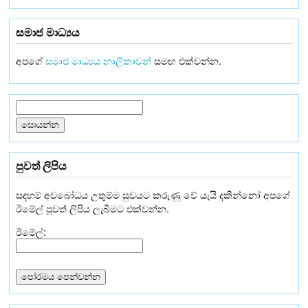
සමාජ මාධ්‍යය
අපගේ
සමාජ මාධ්‍යය නාලිකාවන්
සමඟ එක්වන්න.
පුවත් ලිපිය
සදහම් අවබෝධය උතුම්ම සුවයට කරුණු වේ යැයි දකින්නෝ අපගේ
ඊමේල් පුවත් ලිපිය ලැබීමට එක්වන්න.
ඊමේල්: