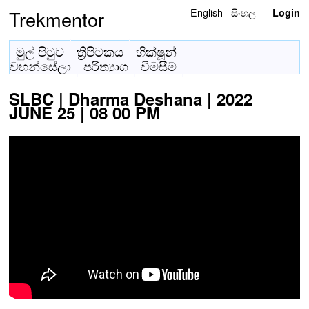
English
සිංහල
Trekmentor
Login
මුල් පිටුව
ත්‍රිපිටකය
භික්ෂූන්
වහන්සේලා
පරිත්‍යාග
විමසීම්
SLBC | Dharma Deshana | 2022
JUNE 25 | 08 00 PM