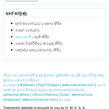
අපේ අරමුණු
දහම් අවබෝධයට උපකාර කිරීම
ශාසන ශෝධනය
සඞ්‌ඝ සමඟිය
ඇති කිරීම
ශාසන චිරස්ථිතියට කටයුතු කිරීම
චතුරාර්ය සත්‍යය අවබෝධ කිරීම
නියම සහ කොන්දේසි
|
පුද්ගලිකත්ව ප්‍රතිපත්තිය
|
හැකි සෑම හිමිකමක්ම
ප්‍රදානය කෙරේ
|
පරිත්‍යාග
සංගායනා
|
Buddhism
|
Right Religion
|
www.trekmentor.com
|
හොර
රහත් මඟ
|
සොරි අදහම් ආශ්‍රමය
|
මහානායක
|
අධිකරණ
aDhamma Wheel
|
imPure Dhamma
|
Sutta - Mehema Una
Desapuwa
|
www.endchannel.com
|
රට හදමු
Trekmentor website is brought to you by H. M. K. S. K.