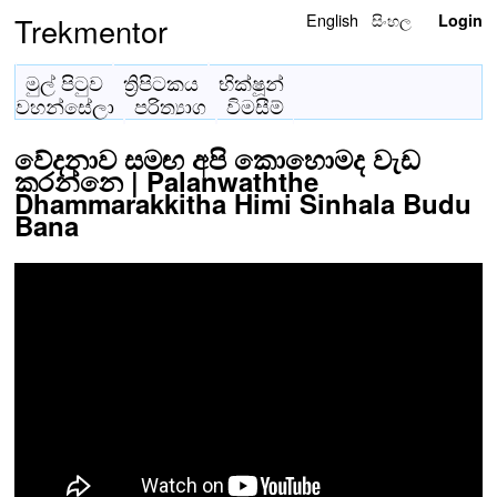
English
සිංහල
Trekmentor
Login
මුල් පිටුව
ත්‍රිපිටකය
භික්ෂූන්
වහන්සේලා
පරිත්‍යාග
විමසීම්
වේදනාව සමඟ අපි කොහොමද වැඩ
කරන්නෙ | Palanwaththe
Dhammarakkitha Himi Sinhala Budu
Bana