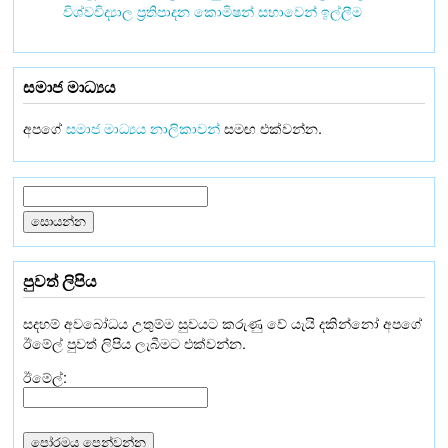
විශ්වවිද්‍යාල ප්‍රතිපාදන කොමිෂන් සභාවෙන් ඉල්ලීම
සමාජ මාධ්‍යය
අපගේ
සමාජ මාධ්‍යය නාලිකාවන්
සමඟ එක්වන්න.
පුවත් ලිපිය
සදහම් අවබෝධය උතුම්ම සුවයට කරුණු වේ යැයි දකින්නෝ අපගේ
ඊමේල් පුවත් ලිපිය ලැබීමට එක්වන්න.
ඊමේල්: