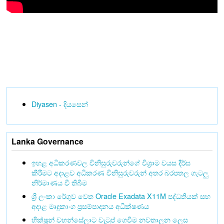
Diyasen - දියසෙන්
Lanka Governance
ඉහළ අධිකරණවල විනිසුරුවරුන්ගේ විශ්‍රාම වයස දීර්ඝ
කිරීමට අදාළව අධිකරණ විනිසුරුවරුන් අතර බරපතල ගැටලු
නිර්මාණය වී තිබීම
ශ්‍රී ලංකා රේගුව වෙත Oracle Exadata X11M පද්ධතියක් සහ
අදාළ මෘදුකාංග ප්‍රසම්පාදනය අධීක්ෂණය
භික්ෂූන් වහන්සේලාට වැටුප් ගෙවීම නවතාලන ලෙස