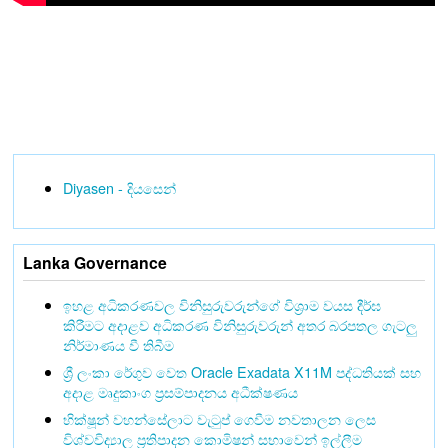
Diyasen - දියසෙන්
Lanka Governance
ඉහළ අධිකරණවල විනිසුරුවරුන්ගේ විශ්‍රාම වයස දීර්ඝ
කිරීමට අදාළව අධිකරණ විනිසුරුවරුන් අතර බරපතල ගැටලු
නිර්මාණය වී තිබීම
ශ්‍රී ලංකා රේගුව වෙත Oracle Exadata X11M පද්ධතියක් සහ
අදාළ මෘදුකාංග ප්‍රසම්පාදනය අධීක්ෂණය
භික්ෂූන් වහන්සේලාට වැටුප් ගෙවීම නවතාලන ලෙස
විශ්වවිද්‍යාල ප්‍රතිපාදන කොමිෂන් සභාවෙන් ඉල්ලීම