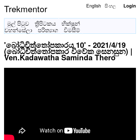
English
සිංහල
Trekmentor
Login
මුල් පිටුව
ත්‍රිපිටකය
භික්ෂූන්
වහන්සේලා
පරිත්‍යාග
විමසීම්
'බෝධිචිත්තෝපකාරය 10' - 2021/4/19
(බෝධිචිත්තෝපකාර විවේක සෙනසුන) |
Ven.Kadawatha Saminda Thero