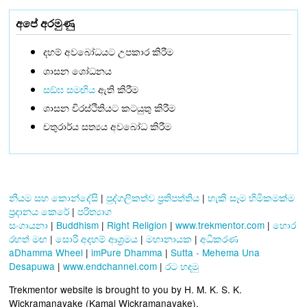
අපේ අරමුණු
දහම් අවබෝධයට උපකාර කිරීම
ශාසන ශෝධනය
සඞ්‌ඝ සමඟිය
ඇති කිරීම
ශාසන චිරස්ථිතියට කටයුතු කිරීම
චතුරාර්ය සත්‍යය අවබෝධ කිරීම
නියම සහ කොන්දේසි
|
පුද්ගලිකත්ව ප්‍රතිපත්තිය
|
හැකි සෑම හිමිකමක්ම
ප්‍රදානය කෙරේ
|
පරිත්‍යාග
සංගායනා
|
Buddhism
|
Right Religion
|
www.trekmentor.com
|
හොර
රහත් මඟ
|
සොරි අදහම් ආශ්‍රමය
|
මහානායක
|
අධිකරණ
aDhamma Wheel
|
imPure Dhamma
|
Sutta - Mehema Una
Desapuwa
|
www.endchannel.com
|
රට හදමු
Trekmentor website is brought to you by H. M. K. S. K.
Wickramanayake (Kamal Wickramanayake).