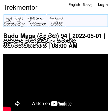
English
සිංහල
Trekmentor
Login
මුල් පිටුව
ත්‍රිපිටකය
භික්ෂූන්
වහන්සේලා
පරිත්‍යාග
විමසීම්
Budu Maga (බුදු මඟ) 94 | 2022-05-01 |
පූජ්‍යපාද මාන්කඩවල සමාහිත
ස්වාමින්වහන්සේ | 08:00 AM