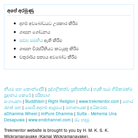
අපේ අරමුණු
දහම් අවබෝධයට උපකාර කිරීම
ශාසන ශෝධනය
සඞ්‌ඝ සමඟිය
ඇති කිරීම
ශාසන චිරස්ථිතියට කටයුතු කිරීම
චතුරාර්ය සත්‍යය අවබෝධ කිරීම
නියම සහ කොන්දේසි
|
පුද්ගලිකත්ව ප්‍රතිපත්තිය
|
හැකි සෑම හිමිකමක්ම
ප්‍රදානය කෙරේ
|
පරිත්‍යාග
සංගායනා
|
Buddhism
|
Right Religion
|
www.trekmentor.com
|
හොර
රහත් මඟ
|
සොරි අදහම් ආශ්‍රමය
|
මහානායක
|
අධිකරණ
aDhamma Wheel
|
imPure Dhamma
|
Sutta - Mehema Una
Desapuwa
|
www.endchannel.com
|
රට හදමු
Trekmentor website is brought to you by H. M. K. S. K.
Wickramanayake (Kamal Wickramanayake).