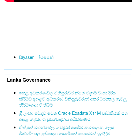
Diyasen - දියසෙන්
Lanka Governance
ඉහළ අධිකරණවල විනිසුරුවරුන්ගේ විශ්‍රාම වයස දීර්ඝ
කිරීමට අදාළව අධිකරණ විනිසුරුවරුන් අතර බරපතල ගැටලු
නිර්මාණය වී තිබීම
ශ්‍රී ලංකා රේගුව වෙත Oracle Exadata X11M පද්ධතියක් සහ
අදාළ මෘදුකාංග ප්‍රසම්පාදනය අධීක්ෂණය
භික්ෂූන් වහන්සේලාට වැටුප් ගෙවීම නවතාලන ලෙස
විශ්වවිද්‍යාල ප්‍රතිපාදන කොමිෂන් සභාවෙන් ඉල්ලීම