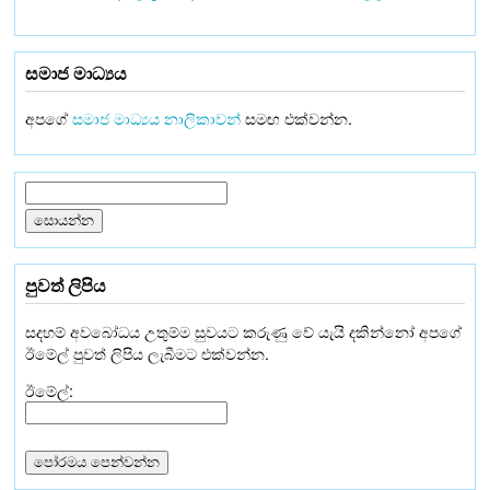
සමාජ මාධ්‍යය
අපගේ
සමාජ මාධ්‍යය නාලිකාවන්
සමඟ එක්වන්න.
පුවත් ලිපිය
සදහම් අවබෝධය උතුම්ම සුවයට කරුණු වේ යැයි දකින්නෝ අපගේ
ඊමේල් පුවත් ලිපිය ලැබීමට එක්වන්න.
ඊමේල්: