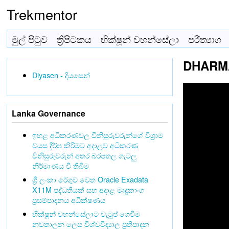
Trekmentor
මුල් පිටුව
ත්‍රිපිටකය
භික්ෂූන් වහන්සේලා
පරිත්‍යාග
DHARMA
Diyasen - දියසෙන්
Lanka Governance
ඉහළ අධිකරණවල විනිසුරුවරුන්ගේ විශ්‍රාම
වයස දීර්ඝ කිරීමට අදාළව අධිකරණ
විනිසුරුවරුන් අතර බරපතල ගැටලු
නිර්මාණය වී තිබීම
ශ්‍රී ලංකා රේගුව වෙත Oracle Exadata
X11M පද්ධතියක් සහ අදාළ මෘදුකාංග
ප්‍රසම්පාදනය අධීක්ෂණය
භික්ෂූන් වහන්සේලාට වැටුප් ගෙවීම
නවතාලන ලෙස විශ්වවිද්‍යාල ප්‍රතිපාදන