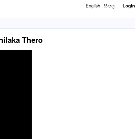
English
සිංහල
Login
ilaka Thero