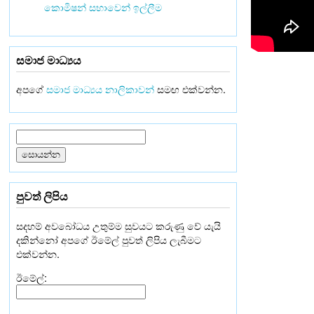
කොමිෂන් සභාවෙන් ඉල්ලීම
සමාජ මාධ්‍යය
අපගේ
සමාජ මාධ්‍යය නාලිකාවන්
සමඟ එක්වන්න.
පුවත් ලිපිය
සදහම් අවබෝධය උතුම්ම සුවයට කරුණු වේ යැයි
දකින්නෝ අපගේ ඊමේල් පුවත් ලිපිය ලැබීමට
එක්වන්න.
ඊමේල්: