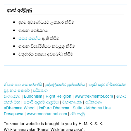
අපේ අරමුණු
දහම් අවබෝධයට උපකාර කිරීම
ශාසන ශෝධනය
සඞ්‌ඝ සමඟිය
ඇති කිරීම
ශාසන චිරස්ථිතියට කටයුතු කිරීම
චතුරාර්ය සත්‍යය අවබෝධ කිරීම
නියම සහ කොන්දේසි
|
පුද්ගලිකත්ව ප්‍රතිපත්තිය
|
හැකි සෑම හිමිකමක්ම
ප්‍රදානය කෙරේ
|
පරිත්‍යාග
සංගායනා
|
Buddhism
|
Right Religion
|
www.trekmentor.com
|
හොර
රහත් මඟ
|
සොරි අදහම් ආශ්‍රමය
|
මහානායක
|
අධිකරණ
aDhamma Wheel
|
imPure Dhamma
|
Sutta - Mehema Una
Desapuwa
|
www.endchannel.com
|
රට හදමු
Trekmentor website is brought to you by H. M. K. S. K.
Wickramanayake (Kamal Wickramanayake).