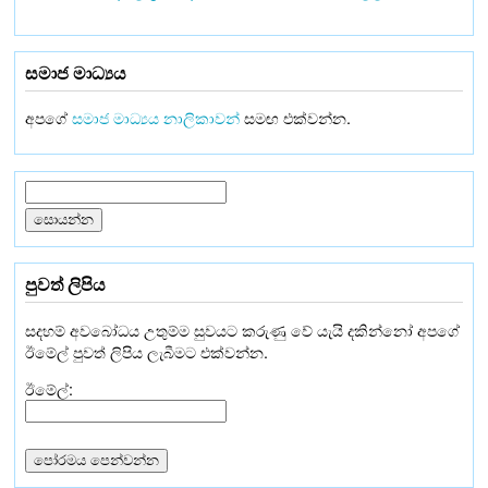
සමාජ මාධ්‍යය
අපගේ
සමාජ මාධ්‍යය නාලිකාවන්
සමඟ එක්වන්න.
පුවත් ලිපිය
සදහම් අවබෝධය උතුම්ම සුවයට කරුණු වේ යැයි දකින්නෝ අපගේ
ඊමේල් පුවත් ලිපිය ලැබීමට එක්වන්න.
ඊමේල්: