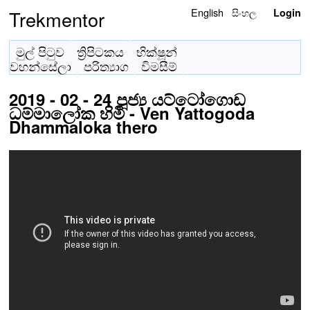
English
සිංහල
Trekmentor
Login
මුල් පිටුව
ත්‍රිපිටකය
භික්ෂූන්
වහන්සේලා
පරිත්‍යාග
විමසීම්
2019 - 02 - 24 පූජ්‍ය යට්ටෝගොඩ
ධම්මාලෝක හිමි - Ven Yattogoda
Dhammaloka thero