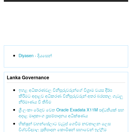
Diyasen - දියසෙන්
Lanka Governance
ඉහළ අධිකරණවල විනිසුරුවරුන්ගේ විශ්‍රාම වයස දීර්ඝ
කිරීමට අදාළව අධිකරණ විනිසුරුවරුන් අතර බරපතල ගැටලු
නිර්මාණය වී තිබීම
ශ්‍රී ලංකා රේගුව වෙත Oracle Exadata X11M පද්ධතියක් සහ
අදාළ මෘදුකාංග ප්‍රසම්පාදනය අධීක්ෂණය
භික්ෂූන් වහන්සේලාට වැටුප් ගෙවීම නවතාලන ලෙස
විශ්වවිද්‍යාල ප්‍රතිපාදන කොමිෂන් සභාවෙන් ඉල්ලීම