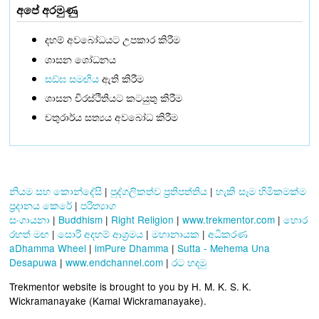
අපේ අරමුණු
දහම් අවබෝධයට උපකාර කිරීම
ශාසන ශෝධනය
සඞ්‌ඝ සමඟිය
ඇති කිරීම
ශාසන චිරස්ථිතියට කටයුතු කිරීම
චතුරාර්ය සත්‍යය අවබෝධ කිරීම
නියම සහ කොන්දේසි
|
පුද්ගලිකත්ව ප්‍රතිපත්තිය
|
හැකි සෑම හිමිකමක්ම
ප්‍රදානය කෙරේ
|
පරිත්‍යාග
සංගායනා
|
Buddhism
|
Right Religion
|
www.trekmentor.com
|
හොර
රහත් මඟ
|
සොරි අදහම් ආශ්‍රමය
|
මහානායක
|
අධිකරණ
aDhamma Wheel
|
imPure Dhamma
|
Sutta - Mehema Una
Desapuwa
|
www.endchannel.com
|
රට හදමු
Trekmentor website is brought to you by H. M. K. S. K.
Wickramanayake (Kamal Wickramanayake).