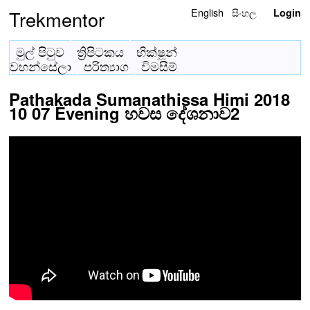
English
සිංහල
Trekmentor
Login
මුල් පිටුව
ත්‍රිපිටකය
භික්ෂූන්
වහන්සේලා
පරිත්‍යාග
විමසීම්
Pathakada Sumanathissa Himi 2018
10 07 Evening හවස දේශනාව2