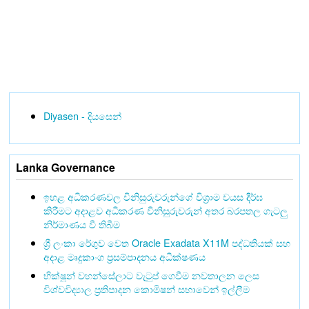
Diyasen - දියසෙන්
Lanka Governance
ඉහළ අධිකරණවල විනිසුරුවරුන්ගේ විශ්‍රාම වයස දීර්ඝ
කිරීමට අදාළව අධිකරණ විනිසුරුවරුන් අතර බරපතල ගැටලු
නිර්මාණය වී තිබීම
ශ්‍රී ලංකා රේගුව වෙත Oracle Exadata X11M පද්ධතියක් සහ
අදාළ මෘදුකාංග ප්‍රසම්පාදනය අධීක්ෂණය
භික්ෂූන් වහන්සේලාට වැටුප් ගෙවීම නවතාලන ලෙස
විශ්වවිද්‍යාල ප්‍රතිපාදන කොමිෂන් සභාවෙන් ඉල්ලීම