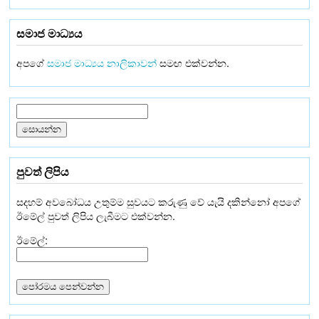
සමාජ මාධ්‍යය
අපගේ
සමාජ මාධ්‍යය නාලිකාවන්
සමඟ එක්වන්න.
පුවත් ලිපිය
සදහම් අවබෝධය උතුම්ම සුවයට කරුණු වේ යැයි දකින්නෝ අපගේ
ඊමේල් පුවත් ලිපිය ලැබීමට එක්වන්න.
ඊමේල්: