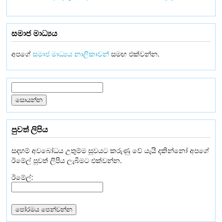
සමාජ මාධ්‍යය
අපගේ
සමාජ මාධ්‍යය නාලිකාවන්
සමඟ එක්වන්න.
පුවත් ලිපිය
සදහම් අවබෝධය උතුම්ම සුවයට කරුණු වේ යැයි දකින්නෝ අපගේ
ඊමේල් පුවත් ලිපිය ලැබීමට එක්වන්න.
ඊමේල්: