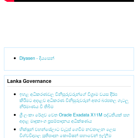
Diyasen - දියසෙන්
Lanka Governance
ඉහළ අධිකරණවල විනිසුරුවරුන්ගේ විශ්‍රාම වයස දීර්ඝ
කිරීමට අදාළව අධිකරණ විනිසුරුවරුන් අතර බරපතල ගැටලු
නිර්මාණය වී තිබීම
ශ්‍රී ලංකා රේගුව වෙත Oracle Exadata X11M පද්ධතියක් සහ
අදාළ මෘදුකාංග ප්‍රසම්පාදනය අධීක්ෂණය
භික්ෂූන් වහන්සේලාට වැටුප් ගෙවීම නවතාලන ලෙස
විශ්වවිද්‍යාල ප්‍රතිපාදන කොමිෂන් සභාවෙන් ඉල්ලීම