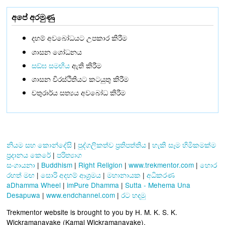
අපේ අරමුණු
දහම් අවබෝධයට උපකාර කිරීම
ශාසන ශෝධනය
සඞ්‌ඝ සමඟිය
ඇති කිරීම
ශාසන චිරස්ථිතියට කටයුතු කිරීම
චතුරාර්ය සත්‍යය අවබෝධ කිරීම
නියම සහ කොන්දේසි
|
පුද්ගලිකත්ව ප්‍රතිපත්තිය
|
හැකි සෑම හිමිකමක්ම
ප්‍රදානය කෙරේ
|
පරිත්‍යාග
සංගායනා
|
Buddhism
|
Right Religion
|
www.trekmentor.com
|
හොර
රහත් මඟ
|
සොරි අදහම් ආශ්‍රමය
|
මහානායක
|
අධිකරණ
aDhamma Wheel
|
imPure Dhamma
|
Sutta - Mehema Una
Desapuwa
|
www.endchannel.com
|
රට හදමු
Trekmentor website is brought to you by H. M. K. S. K.
Wickramanayake (Kamal Wickramanayake).