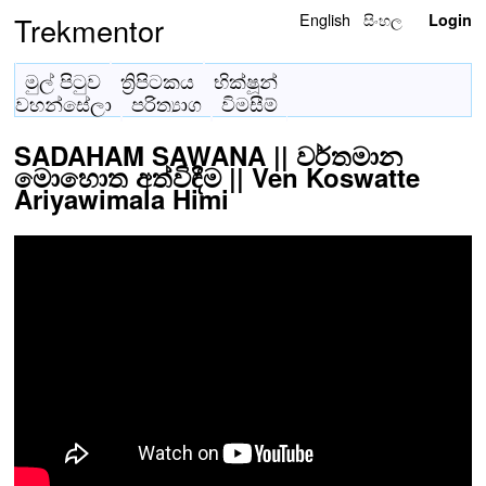
English
සිංහල
Trekmentor
Login
මුල් පිටුව
ත්‍රිපිටකය
භික්ෂූන්
වහන්සේලා
පරිත්‍යාග
විමසීම්
SADAHAM SAWANA || වර්තමාන
මොහොත අත්විඳීම || Ven Koswatte
Ariyawimala Himi