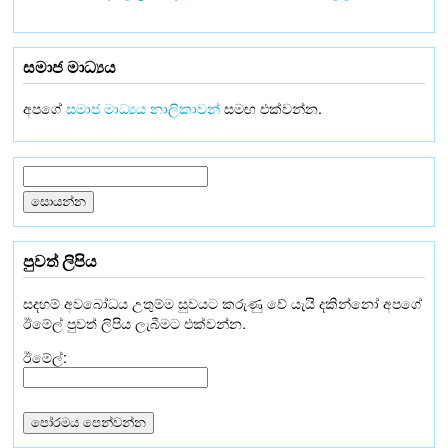
සමාජ මාධ්‍යය
අපගේ
සමාජ මාධ්‍යය නාලිකාවන්
සමඟ එක්වන්න.
පුවත් ලිපිය
සදහම් අවබෝධය උතුම්ම සුවයට කරුණු වේ යැයි දකින්නෝ අපගේ
ඊමේල් පුවත් ලිපිය ලැබීමට එක්වන්න.
ඊමේල්: