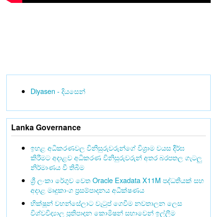
Diyasen - දියසෙන්
Lanka Governance
ඉහළ අධිකරණවල විනිසුරුවරුන්ගේ විශ්‍රාම වයස දීර්ඝ
කිරීමට අදාළව අධිකරණ විනිසුරුවරුන් අතර බරපතල ගැටලු
නිර්මාණය වී තිබීම
ශ්‍රී ලංකා රේගුව වෙත Oracle Exadata X11M පද්ධතියක් සහ
අදාළ මෘදුකාංග ප්‍රසම්පාදනය අධීක්ෂණය
භික්ෂූන් වහන්සේලාට වැටුප් ගෙවීම නවතාලන ලෙස
විශ්වවිද්‍යාල ප්‍රතිපාදන කොමිෂන් සභාවෙන් ඉල්ලීම