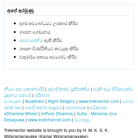
අපේ අරමුණු
දහම් අවබෝධයට උපකාර කිරීම
ශාසන ශෝධනය
සඞ්‌ඝ සමඟිය
ඇති කිරීම
ශාසන චිරස්ථිතියට කටයුතු කිරීම
චතුරාර්ය සත්‍යය අවබෝධ කිරීම
නියම සහ කොන්දේසි
|
පුද්ගලිකත්ව ප්‍රතිපත්තිය
|
හැකි සෑම හිමිකමක්ම
ප්‍රදානය කෙරේ
|
පරිත්‍යාග
සංගායනා
|
Buddhism
|
Right Religion
|
www.trekmentor.com
|
හොර
රහත් මඟ
|
සොරි අදහම් ආශ්‍රමය
|
මහානායක
|
අධිකරණ
aDhamma Wheel
|
imPure Dhamma
|
Sutta - Mehema Una
Desapuwa
|
www.endchannel.com
|
රට හදමු
Trekmentor website is brought to you by H. M. K. S. K.
Wickramanayake (Kamal Wickramanayake).