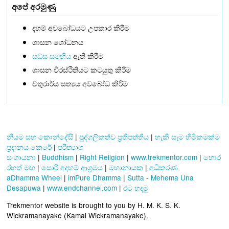
අපේ අරමුණු
දහම් අවබෝධයට උපකාර කිරීම
ශාසන ශෝධනය
සඞ්‌ඝ සමඟිය
ඇති කිරීම
ශාසන චිරස්ථිතියට කටයුතු කිරීම
චතුරාර්ය සත්‍යය අවබෝධ කිරීම
නියම සහ කොන්දේසි
|
පුද්ගලිකත්ව ප්‍රතිපත්තිය
|
හැකි සෑම හිමිකමක්ම
ප්‍රදානය කෙරේ
|
පරිත්‍යාග
සංගායනා
|
Buddhism
|
Right Religion
|
www.trekmentor.com
|
හොර
රහත් මඟ
|
සොරි අදහම් ආශ්‍රමය
|
මහානායක
|
අධිකරණ
aDhamma Wheel
|
imPure Dhamma
|
Sutta - Mehema Una
Desapuwa
|
www.endchannel.com
|
රට හදමු
Trekmentor website is brought to you by H. M. K. S. K.
Wickramanayake (Kamal Wickramanayake).