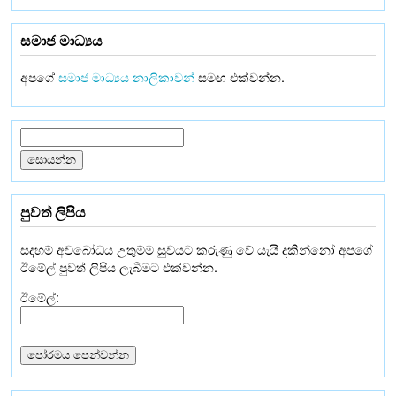
සමාජ මාධ්‍යය
අපගේ
සමාජ මාධ්‍යය නාලිකාවන්
සමඟ එක්වන්න.
පුවත් ලිපිය
සදහම් අවබෝධය උතුම්ම සුවයට කරුණු වේ යැයි දකින්නෝ අපගේ
ඊමේල් පුවත් ලිපිය ලැබීමට එක්වන්න.
ඊමේල්: