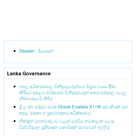
Diyasen - දියසෙන්
Lanka Governance
ඉහළ අධිකරණවල විනිසුරුවරුන්ගේ විශ්‍රාම වයස දීර්ඝ
කිරීමට අදාළව අධිකරණ විනිසුරුවරුන් අතර බරපතල ගැටලු
නිර්මාණය වී තිබීම
ශ්‍රී ලංකා රේගුව වෙත Oracle Exadata X11M පද්ධතියක් සහ
අදාළ මෘදුකාංග ප්‍රසම්පාදනය අධීක්ෂණය
භික්ෂූන් වහන්සේලාට වැටුප් ගෙවීම නවතාලන ලෙස
විශ්වවිද්‍යාල ප්‍රතිපාදන කොමිෂන් සභාවෙන් ඉල්ලීම