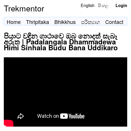
English
සිංහල
Trekmentor
Login
Home
Thripitaka
Bhikkhus
පරිත්‍යාග
Contact
පියාට වඳින ගාථාවෙ ඔබ නොදත් සැබෑ
අරුත | Padalangala Dhammadewa
Himi Sinhala Budu Bana Uddikaro