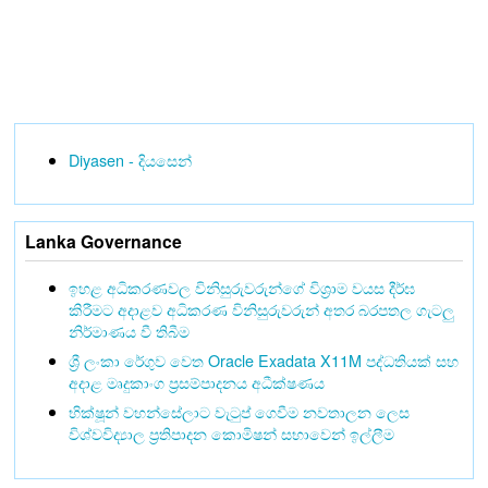
Diyasen - දියසෙන්
Lanka Governance
ඉහළ අධිකරණවල විනිසුරුවරුන්ගේ විශ්‍රාම වයස දීර්ඝ
කිරීමට අදාළව අධිකරණ විනිසුරුවරුන් අතර බරපතල ගැටලු
නිර්මාණය වී තිබීම
ශ්‍රී ලංකා රේගුව වෙත Oracle Exadata X11M පද්ධතියක් සහ
අදාළ මෘදුකාංග ප්‍රසම්පාදනය අධීක්ෂණය
භික්ෂූන් වහන්සේලාට වැටුප් ගෙවීම නවතාලන ලෙස
විශ්වවිද්‍යාල ප්‍රතිපාදන කොමිෂන් සභාවෙන් ඉල්ලීම