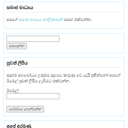
සමාජ මාධ්‍යය
අපගේ
සමාජ මාධ්‍යය නාලිකාවන්
සමඟ එක්වන්න.
පුවත් ලිපිය
සදහම් අවබෝධය උතුම්ම සුවයට කරුණු වේ යැයි දකින්නෝ අපගේ
ඊමේල් පුවත් ලිපිය ලැබීමට එක්වන්න.
ඊමේල්:
අපේ අරමුණු