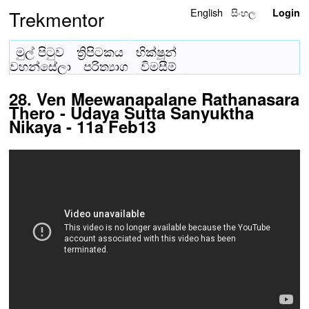
English
සිංහල
Trekmentor
Login
මුල් පිටුව
ත්‍රිපිටකය
භික්ෂූන්
වහන්සේලා
පරිත්‍යාග
විමසීම්
28. Ven Meewanapalane Rathanasara
Thero - Udaya Sutta Sanyuktha
Nikaya - 11a Feb13