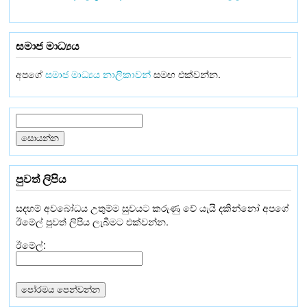
සමාජ මාධ්‍යය
අපගේ
සමාජ මාධ්‍යය නාලිකාවන්
සමඟ එක්වන්න.
පුවත් ලිපිය
සදහම් අවබෝධය උතුම්ම සුවයට කරුණු වේ යැයි දකින්නෝ අපගේ
ඊමේල් පුවත් ලිපිය ලැබීමට එක්වන්න.
ඊමේල්: