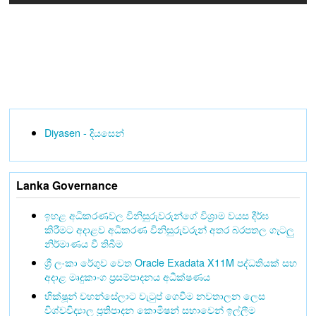
Diyasen - දියසෙන්
Lanka Governance
ඉහළ අධිකරණවල විනිසුරුවරුන්ගේ විශ්‍රාම වයස දීර්ඝ
කිරීමට අදාළව අධිකරණ විනිසුරුවරුන් අතර බරපතල ගැටලු
නිර්මාණය වී තිබීම
ශ්‍රී ලංකා රේගුව වෙත Oracle Exadata X11M පද්ධතියක් සහ
අදාළ මෘදුකාංග ප්‍රසම්පාදනය අධීක්ෂණය
භික්ෂූන් වහන්සේලාට වැටුප් ගෙවීම නවතාලන ලෙස
විශ්වවිද්‍යාල ප්‍රතිපාදන කොමිෂන් සභාවෙන් ඉල්ලීම