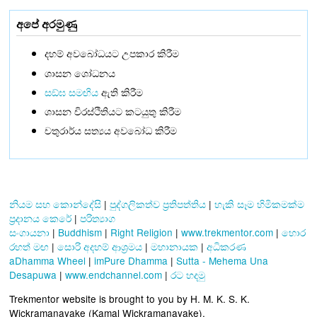
අපේ අරමුණු
දහම් අවබෝධයට උපකාර කිරීම
ශාසන ශෝධනය
සඞ්‌ඝ සමඟිය
ඇති කිරීම
ශාසන චිරස්ථිතියට කටයුතු කිරීම
චතුරාර්ය සත්‍යය අවබෝධ කිරීම
නියම සහ කොන්දේසි
|
පුද්ගලිකත්ව ප්‍රතිපත්තිය
|
හැකි සෑම හිමිකමක්ම
ප්‍රදානය කෙරේ
|
පරිත්‍යාග
සංගායනා
|
Buddhism
|
Right Religion
|
www.trekmentor.com
|
හොර
රහත් මඟ
|
සොරි අදහම් ආශ්‍රමය
|
මහානායක
|
අධිකරණ
aDhamma Wheel
|
imPure Dhamma
|
Sutta - Mehema Una
Desapuwa
|
www.endchannel.com
|
රට හදමු
Trekmentor website is brought to you by H. M. K. S. K.
Wickramanayake (Kamal Wickramanayake).