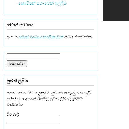
කොමිෂන් සභාවෙන් ඉල්ලීම
සමාජ මාධ්‍යය
අපගේ
සමාජ මාධ්‍යය නාලිකාවන්
සමඟ එක්වන්න.
පුවත් ලිපිය
සදහම් අවබෝධය උතුම්ම සුවයට කරුණු වේ යැයි
දකින්නෝ අපගේ ඊමේල් පුවත් ලිපිය ලැබීමට
එක්වන්න.
ඊමේල්: