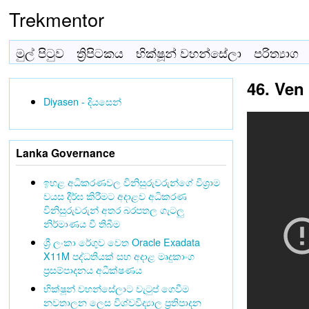
Trekmentor
මුල් පිටුව
ත්‍රිපිටකය
භික්ෂූන් වහන්සේලා
පරිත්‍යාග
46. Ven
Diyasen - දියසෙන්
Lanka Governance
ඉහළ අධිකරණවල විනිසුරුවරුන්ගේ විශ්‍රාම
වයස දීර්ඝ කිරීමට අදාළව අධිකරණ
විනිසුරුවරුන් අතර බරපතල ගැටලු
නිර්මාණය වී තිබීම
ශ්‍රී ලංකා රේගුව වෙත Oracle Exadata
X11M පද්ධතියක් සහ අදාළ මෘදුකාංග
ප්‍රසම්පාදනය අධීක්ෂණය
භික්ෂූන් වහන්සේලාට වැටුප් ගෙවීම
නවතාලන ලෙස විශ්වවිද්‍යාල ප්‍රතිපාදන