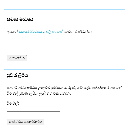
සමාජ මාධ්‍යය
අපගේ
සමාජ මාධ්‍යය නාලිකාවන්
සමඟ එක්වන්න.
පුවත් ලිපිය
සදහම් අවබෝධය උතුම්ම සුවයට කරුණු වේ යැයි දකින්නෝ අපගේ
ඊමේල් පුවත් ලිපිය ලැබීමට එක්වන්න.
ඊමේල්: