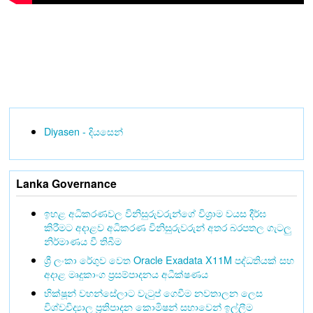
Diyasen - දියසෙන්
Lanka Governance
ඉහළ අධිකරණවල විනිසුරුවරුන්ගේ විශ්‍රාම වයස දීර්ඝ
කිරීමට අදාළව අධිකරණ විනිසුරුවරුන් අතර බරපතල ගැටලු
නිර්මාණය වී තිබීම
ශ්‍රී ලංකා රේගුව වෙත Oracle Exadata X11M පද්ධතියක් සහ
අදාළ මෘදුකාංග ප්‍රසම්පාදනය අධීක්ෂණය
භික්ෂූන් වහන්සේලාට වැටුප් ගෙවීම නවතාලන ලෙස
විශ්වවිද්‍යාල ප්‍රතිපාදන කොමිෂන් සභාවෙන් ඉල්ලීම