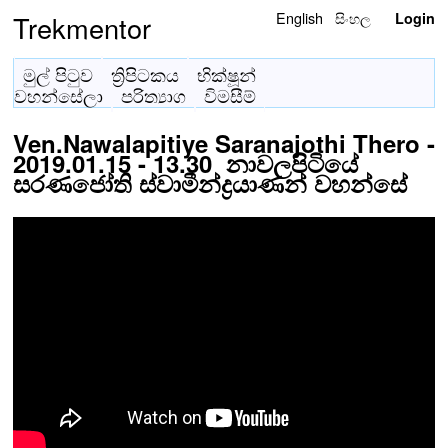
English
සිංහල
Trekmentor
Login
මුල් පිටුව
ත්‍රිපිටකය
භික්ෂූන්
වහන්සේලා
පරිත්‍යාග
විමසීම්
Ven.Nawalapitiye Saranajothi Thero -
2019.01.15 - 13.30 නාවලපිටියේ
සරණජෝති ස්වාමීන්ද්‍රයාණන් වහන්සේ