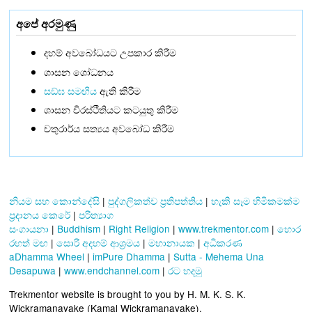
අපේ අරමුණු
දහම් අවබෝධයට උපකාර කිරීම
ශාසන ශෝධනය
සඞ්‌ඝ සමඟිය
ඇති කිරීම
ශාසන චිරස්ථිතියට කටයුතු කිරීම
චතුරාර්ය සත්‍යය අවබෝධ කිරීම
නියම සහ කොන්දේසි
|
පුද්ගලිකත්ව ප්‍රතිපත්තිය
|
හැකි සෑම හිමිකමක්ම
ප්‍රදානය කෙරේ
|
පරිත්‍යාග
සංගායනා
|
Buddhism
|
Right Religion
|
www.trekmentor.com
|
හොර
රහත් මඟ
|
සොරි අදහම් ආශ්‍රමය
|
මහානායක
|
අධිකරණ
aDhamma Wheel
|
imPure Dhamma
|
Sutta - Mehema Una
Desapuwa
|
www.endchannel.com
|
රට හදමු
Trekmentor website is brought to you by H. M. K. S. K.
Wickramanayake (Kamal Wickramanayake).