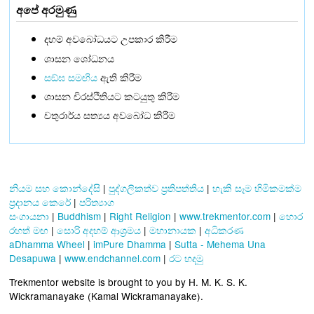
අපේ අරමුණු
දහම් අවබෝධයට උපකාර කිරීම
ශාසන ශෝධනය
සඞ්‌ඝ සමඟිය
ඇති කිරීම
ශාසන චිරස්ථිතියට කටයුතු කිරීම
චතුරාර්ය සත්‍යය අවබෝධ කිරීම
නියම සහ කොන්දේසි
|
පුද්ගලිකත්ව ප්‍රතිපත්තිය
|
හැකි සෑම හිමිකමක්ම
ප්‍රදානය කෙරේ
|
පරිත්‍යාග
සංගායනා
|
Buddhism
|
Right Religion
|
www.trekmentor.com
|
හොර
රහත් මඟ
|
සොරි අදහම් ආශ්‍රමය
|
මහානායක
|
අධිකරණ
aDhamma Wheel
|
imPure Dhamma
|
Sutta - Mehema Una
Desapuwa
|
www.endchannel.com
|
රට හදමු
Trekmentor website is brought to you by H. M. K. S. K.
Wickramanayake (Kamal Wickramanayake).