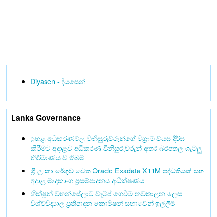
Diyasen - දියසෙන්
Lanka Governance
ඉහළ අධිකරණවල විනිසුරුවරුන්ගේ විශ්‍රාම වයස දීර්ඝ
කිරීමට අදාළව අධිකරණ විනිසුරුවරුන් අතර බරපතල ගැටලු
නිර්මාණය වී තිබීම
ශ්‍රී ලංකා රේගුව වෙත Oracle Exadata X11M පද්ධතියක් සහ
අදාළ මෘදුකාංග ප්‍රසම්පාදනය අධීක්ෂණය
භික්ෂූන් වහන්සේලාට වැටුප් ගෙවීම නවතාලන ලෙස
විශ්වවිද්‍යාල ප්‍රතිපාදන කොමිෂන් සභාවෙන් ඉල්ලීම