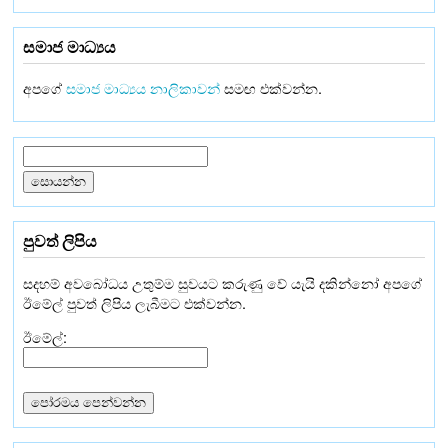
සමාජ මාධ්‍යය
අපගේ
සමාජ මාධ්‍යය නාලිකාවන්
සමඟ එක්වන්න.
පුවත් ලිපිය
සදහම් අවබෝධය උතුම්ම සුවයට කරුණු වේ යැයි දකින්නෝ අපගේ
ඊමේල් පුවත් ලිපිය ලැබීමට එක්වන්න.
ඊමේල්: