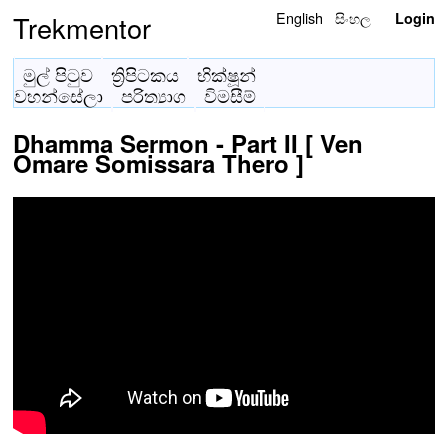
English
සිංහල
Trekmentor
Login
මුල් පිටුව
ත්‍රිපිටකය
භික්ෂූන්
වහන්සේලා
පරිත්‍යාග
විමසීම්
Dhamma Sermon - Part II [ Ven
Omare Somissara Thero ]