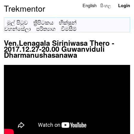
English
සිංහල
Trekmentor
Login
මුල් පිටුව
ත්‍රිපිටකය
භික්ෂූන්
වහන්සේලා
පරිත්‍යාග
විමසීම්
Ven.Lenagala Siriniwasa Thero -
2017.12.27-20.00 Guwanviduli
Dharmanushasanawa