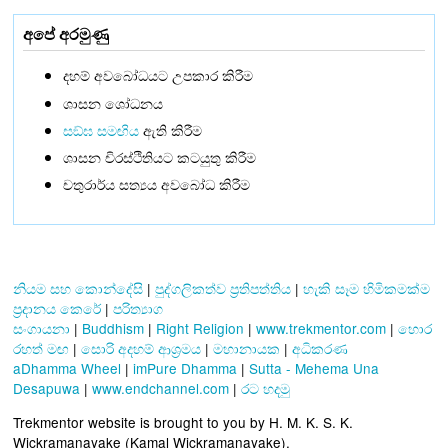
අපේ අරමුණු
දහම් අවබෝධයට උපකාර කිරීම
ශාසන ශෝධනය
සඞ්‌ඝ සමඟිය
ඇති කිරීම
ශාසන චිරස්ථිතියට කටයුතු කිරීම
චතුරාර්ය සත්‍යය අවබෝධ කිරීම
නියම සහ කොන්දේසි
|
පුද්ගලිකත්ව ප්‍රතිපත්තිය
|
හැකි සෑම හිමිකමක්ම
ප්‍රදානය කෙරේ
|
පරිත්‍යාග
සංගායනා
|
Buddhism
|
Right Religion
|
www.trekmentor.com
|
හොර
රහත් මඟ
|
සොරි අදහම් ආශ්‍රමය
|
මහානායක
|
අධිකරණ
aDhamma Wheel
|
imPure Dhamma
|
Sutta - Mehema Una
Desapuwa
|
www.endchannel.com
|
රට හදමු
Trekmentor website is brought to you by H. M. K. S. K.
Wickramanayake (Kamal Wickramanayake).