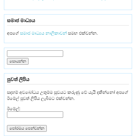
සමාජ මාධ්‍යය
අපගේ
සමාජ මාධ්‍යය නාලිකාවන්
සමඟ එක්වන්න.
පුවත් ලිපිය
සදහම් අවබෝධය උතුම්ම සුවයට කරුණු වේ යැයි දකින්නෝ අපගේ
ඊමේල් පුවත් ලිපිය ලැබීමට එක්වන්න.
ඊමේල්: