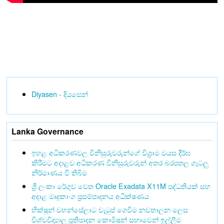
Diyasen - දියසෙන්
Lanka Governance
ඉහළ අධිකරණවල විනිසුරුවරුන්ගේ විශ්‍රාම වයස දීර්ඝ
කිරීමට අදාළව අධිකරණ විනිසුරුවරුන් අතර බරපතල ගැටලු
නිර්මාණය වී තිබීම
ශ්‍රී ලංකා රේගුව වෙත Oracle Exadata X11M පද්ධතියක් සහ
අදාළ මෘදුකාංග ප්‍රසම්පාදනය අධීක්ෂණය
භික්ෂූන් වහන්සේලාට වැටුප් ගෙවීම නවතාලන ලෙස
විශ්වවිද්‍යාල ප්‍රතිපාදන කොමිෂන් සභාවෙන් ඉල්ලීම