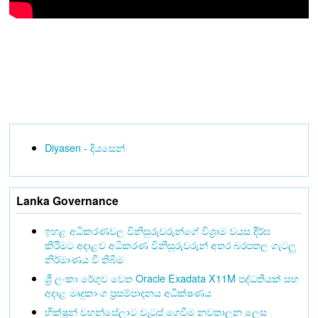
Diyasen - දියසෙන්
Lanka Governance
ඉහළ අධිකරණවල විනිසුරුවරුන්ගේ විශ්‍රාම වයස දීර්ඝ
කිරීමට අදාළව අධිකරණ විනිසුරුවරුන් අතර බරපතල ගැටලු
නිර්මාණය වී තිබීම
ශ්‍රී ලංකා රේගුව වෙත Oracle Exadata X11M පද්ධතියක් සහ
අදාළ මෘදුකාංග ප්‍රසම්පාදනය අධීක්ෂණය
භික්ෂූන් වහන්සේලාට වැටුප් ගෙවීම නවතාලන ලෙස