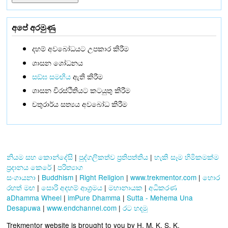
අපේ අරමුණු
දහම් අවබෝධයට උපකාර කිරීම
ශාසන ශෝධනය
සඞ්‌ඝ සමඟිය
ඇති කිරීම
ශාසන චිරස්ථිතියට කටයුතු කිරීම
චතුරාර්ය සත්‍යය අවබෝධ කිරීම
නියම සහ කොන්දේසි
|
පුද්ගලිකත්ව ප්‍රතිපත්තිය
|
හැකි සෑම හිමිකමක්ම
ප්‍රදානය කෙරේ
|
පරිත්‍යාග
සංගායනා
|
Buddhism
|
Right Religion
|
www.trekmentor.com
|
හොර
රහත් මඟ
|
සොරි අදහම් ආශ්‍රමය
|
මහානායක
|
අධිකරණ
aDhamma Wheel
|
imPure Dhamma
|
Sutta - Mehema Una
Desapuwa
|
www.endchannel.com
|
රට හදමු
Trekmentor website is brought to you by H. M. K. S. K.