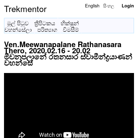
English
සිංහල
Trekmentor
Login
මුල් පිටුව
ත්‍රිපිටකය
භික්ෂූන්
වහන්සේලා
පරිත්‍යාග
විමසීම්
Ven.Meewanapalane Rathanasara
Thero, 2020.02.16 - 20.02
මීවනපලානේ රතනසාර ස්වාමීන්ද්‍රයාණන්
වහන්සේ