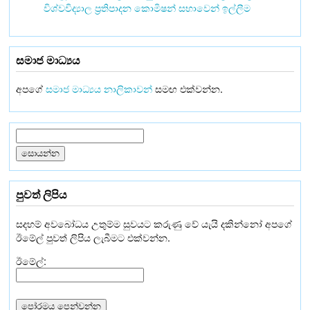
විශ්වවිද්‍යාල ප්‍රතිපාදන කොමිෂන් සභාවෙන් ඉල්ලීම
සමාජ මාධ්‍යය
අපගේ
සමාජ මාධ්‍යය නාලිකාවන්
සමඟ එක්වන්න.
පුවත් ලිපිය
සදහම් අවබෝධය උතුම්ම සුවයට කරුණු වේ යැයි දකින්නෝ අපගේ
ඊමේල් පුවත් ලිපිය ලැබීමට එක්වන්න.
ඊමේල්: