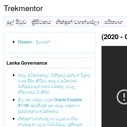
Trekmentor
මුල් පිටුව
ත්‍රිපිටකය
භික්ෂූන් වහන්සේලා
පරිත්‍යාග
(2020 -
Diyasen - දියසෙන්
Lanka Governance
ඉහළ අධිකරණවල විනිසුරුවරුන්ගේ විශ්‍රාම
වයස දීර්ඝ කිරීමට අදාළව අධිකරණ
විනිසුරුවරුන් අතර බරපතල ගැටලු
නිර්මාණය වී තිබීම
ශ්‍රී ලංකා රේගුව වෙත Oracle Exadata
X11M පද්ධතියක් සහ අදාළ මෘදුකාංග
ප්‍රසම්පාදනය අධීක්ෂණය
භික්ෂූන් වහන්සේලාට වැටුප් ගෙවීම
නවතාලන ලෙස විශ්වවිද්‍යාල ප්‍රතිපාදන