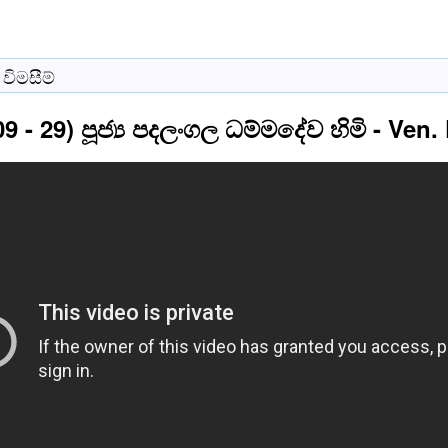
විමසීම්
 09 - 29) පූජ්‍ය පදලංගල ධම්මදේව හිමි - V