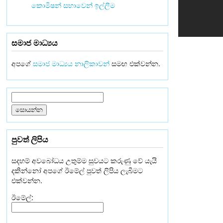
කොමිෂන් සභාවෙන් ඉල්ලීම
සමාජ මාධ්‍යය
අපගේ
සමාජ මාධ්‍යය නාලිකාවන්
සමඟ එක්වන්න.
පුවත් ලිපිය
සදහම් අවබෝධය උතුම්ම සුවයට කරුණු වේ යැයි
දකින්නෝ අපගේ ඊමේල් පුවත් ලිපිය ලැබීමට
එක්වන්න.
ඊමේල්: