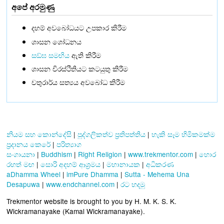
අපේ අරමුණු
දහම් අවබෝධයට උපකාර කිරීම
ශාසන ශෝධනය
සඞ්‌ඝ සමඟිය
ඇති කිරීම
ශාසන චිරස්ථිතියට කටයුතු කිරීම
චතුරාර්ය සත්‍යය අවබෝධ කිරීම
නියම සහ කොන්දේසි
|
පුද්ගලිකත්ව ප්‍රතිපත්තිය
|
හැකි සෑම හිමිකමක්ම
ප්‍රදානය කෙරේ
|
පරිත්‍යාග
සංගායනා
|
Buddhism
|
Right Religion
|
www.trekmentor.com
|
හොර
රහත් මඟ
|
සොරි අදහම් ආශ්‍රමය
|
මහානායක
|
අධිකරණ
aDhamma Wheel
|
imPure Dhamma
|
Sutta - Mehema Una
Desapuwa
|
www.endchannel.com
|
රට හදමු
Trekmentor website is brought to you by H. M. K. S. K.
Wickramanayake (Kamal Wickramanayake).