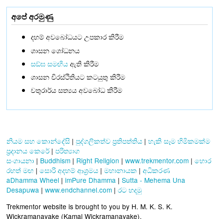
අපේ අරමුණු
දහම් අවබෝධයට උපකාර කිරීම
ශාසන ශෝධනය
සඞ්‌ඝ සමඟිය
ඇති කිරීම
ශාසන චිරස්ථිතියට කටයුතු කිරීම
චතුරාර්ය සත්‍යය අවබෝධ කිරීම
නියම සහ කොන්දේසි
|
පුද්ගලිකත්ව ප්‍රතිපත්තිය
|
හැකි සෑම හිමිකමක්ම
ප්‍රදානය කෙරේ
|
පරිත්‍යාග
සංගායනා
|
Buddhism
|
Right Religion
|
www.trekmentor.com
|
හොර
රහත් මඟ
|
සොරි අදහම් ආශ්‍රමය
|
මහානායක
|
අධිකරණ
aDhamma Wheel
|
imPure Dhamma
|
Sutta - Mehema Una
Desapuwa
|
www.endchannel.com
|
රට හදමු
Trekmentor website is brought to you by H. M. K. S. K.
Wickramanayake (Kamal Wickramanayake).