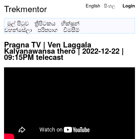
English
සිංහල
Trekmentor
Login
මුල් පිටුව
ත්‍රිපිටකය
භික්ෂූන්
වහන්සේලා
පරිත්‍යාග
විමසීම්
Pragna TV | Ven Laggala
Kalyanawansa thero | 2022-12-22 |
09:15PM telecast