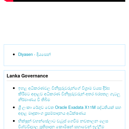
Diyasen - දියසෙන්
Lanka Governance
ඉහළ අධිකරණවල විනිසුරුවරුන්ගේ විශ්‍රාම වයස දීර්ඝ
කිරීමට අදාළව අධිකරණ විනිසුරුවරුන් අතර බරපතල ගැටලු
නිර්මාණය වී තිබීම
ශ්‍රී ලංකා රේගුව වෙත Oracle Exadata X11M පද්ධතියක් සහ
අදාළ මෘදුකාංග ප්‍රසම්පාදනය අධීක්ෂණය
භික්ෂූන් වහන්සේලාට වැටුප් ගෙවීම නවතාලන ලෙස
විශ්වවිද්‍යාල ප්‍රතිපාදන කොමිෂන් සභාවෙන් ඉල්ලීම