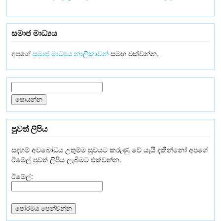
සමාජ මාධ්‍යය
අපගේ
සමාජ මාධ්‍යය නාලිකාවන්
සමඟ එක්වන්න.
පුවත් ලිපිය
සදහම් අවබෝධය උතුම්ම සුවයට කරුණු වේ යැයි දකින්නෝ අපගේ
ඊමේල් පුවත් ලිපිය ලැබීමට එක්වන්න.
ඊමේල්: