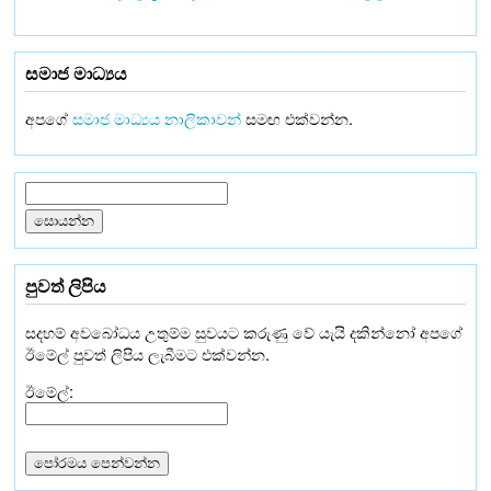
සමාජ මාධ්‍යය
අපගේ
සමාජ මාධ්‍යය නාලිකාවන්
සමඟ එක්වන්න.
පුවත් ලිපිය
සදහම් අවබෝධය උතුම්ම සුවයට කරුණු වේ යැයි දකින්නෝ අපගේ
ඊමේල් පුවත් ලිපිය ලැබීමට එක්වන්න.
ඊමේල්: