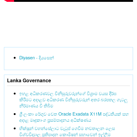
Diyasen - දියසෙන්
Lanka Governance
ඉහළ අධිකරණවල විනිසුරුවරුන්ගේ විශ්‍රාම වයස දීර්ඝ
කිරීමට අදාළව අධිකරණ විනිසුරුවරුන් අතර බරපතල ගැටලු
නිර්මාණය වී තිබීම
ශ්‍රී ලංකා රේගුව වෙත Oracle Exadata X11M පද්ධතියක් සහ
අදාළ මෘදුකාංග ප්‍රසම්පාදනය අධීක්ෂණය
භික්ෂූන් වහන්සේලාට වැටුප් ගෙවීම නවතාලන ලෙස
විශ්වවිද්‍යාල ප්‍රතිපාදන කොමිෂන් සභාවෙන් ඉල්ලීම