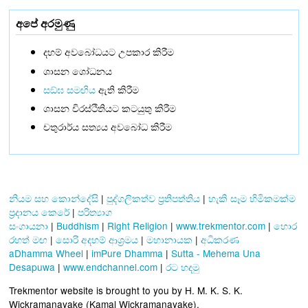
අපේ අරමුණු
දහම් අවබෝධයට උපකාර කිරීම
ශාසන ශෝධනය
සඞ්‌ඝ සමඟිය
ඇති කිරීම
ශාසන චිරස්ථිතියට කටයුතු කිරීම
චතුරාර්ය සත්‍යය අවබෝධ කිරීම
නියම සහ කොන්දේසි
|
පුද්ගලිකත්ව ප්‍රතිපත්තිය
|
හැකි සෑම හිමිකමක්ම
ප්‍රදානය කෙරේ
|
පරිත්‍යාග
සංගායනා
|
Buddhism
|
Right Religion
|
www.trekmentor.com
|
හොර
රහත් මඟ
|
සොරි අදහම් ආශ්‍රමය
|
මහානායක
|
අධිකරණ
aDhamma Wheel
|
imPure Dhamma
|
Sutta - Mehema Una
Desapuwa
|
www.endchannel.com
|
රට හදමු
Trekmentor website is brought to you by H. M. K. S. K.
Wickramanayake (Kamal Wickramanayake).