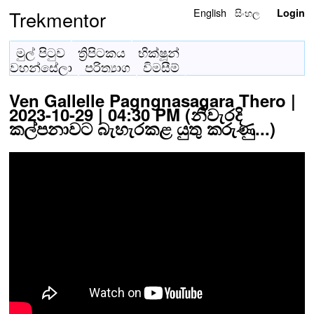
English
සිංහල
Trekmentor
Login
මුල් පිටුව
ත්‍රිපිටකය
භික්ෂූන්
වහන්සේලා
පරිත්‍යාග
විමසීම්
Ven Gallelle Pagngnasagara Thero |
2023-10-29 | 04:30 PM (නිවැරදි
කල්පනාවට බැහැරකළ යුතු කරුණු...)