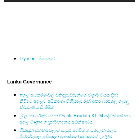
Diyasen - දියසෙන්
Lanka Governance
ඉහළ අධිකරණවල විනිසුරුවරුන්ගේ විශ්‍රාම වයස දීර්ඝ
කිරීමට අදාළව අධිකරණ විනිසුරුවරුන් අතර බරපතල ගැටලු
නිර්මාණය වී තිබීම
ශ්‍රී ලංකා රේගුව වෙත Oracle Exadata X11M පද්ධතියක් සහ
අදාළ මෘදුකාංග ප්‍රසම්පාදනය අධීක්ෂණය
භික්ෂූන් වහන්සේලාට වැටුප් ගෙවීම නවතාලන ලෙස
විශ්වවිද්‍යාල ප්‍රතිපාදන කොමිෂන් සභාවෙන් ඉල්ලීම