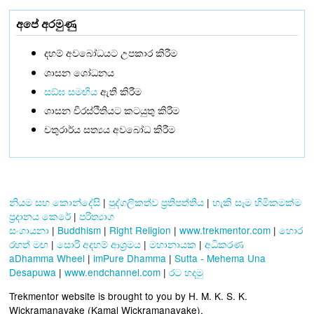
අපේ අරමුණු
දහම් අවබෝධයට උපකාර කිරීම
ශාසන ශෝධනය
සඞ්‌ඝ සමඟිය
ඇති කිරීම
ශාසන චිරස්ථිතියට කටයුතු කිරීම
චතුරාර්ය සත්‍යය අවබෝධ කිරීම
නියම සහ කොන්දේසි
|
පුද්ගලිකත්ව ප්‍රතිපත්තිය
|
හැකි සෑම හිමිකමක්ම
ප්‍රදානය කෙරේ
|
පරිත්‍යාග
සංගායනා
|
Buddhism
|
Right Religion
|
www.trekmentor.com
|
හොර
රහත් මඟ
|
සොරි අදහම් ආශ්‍රමය
|
මහානායක
|
අධිකරණ
aDhamma Wheel
|
imPure Dhamma
|
Sutta - Mehema Una
Desapuwa
|
www.endchannel.com
|
රට හදමු
Trekmentor website is brought to you by H. M. K. S. K.
Wickramanayake (Kamal Wickramanayake).