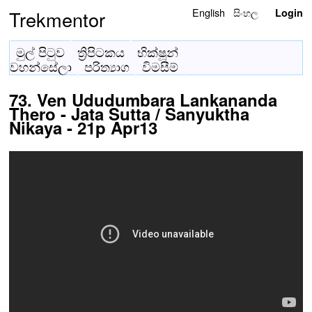
English
සිංහල
Trekmentor
Login
මුල් පිටුව
ත්‍රිපිටකය
භික්ෂූන්
වහන්සේලා
පරිත්‍යාග
විමසීම්
73. Ven Ududumbara Lankananda
Thero - Jata Sutta / Sanyuktha
Nikaya - 21p Apr13