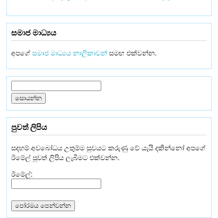
සමාජ මාධ්‍යය
අපගේ
සමාජ මාධ්‍යය නාලිකාවන්
සමඟ එක්වන්න.
පුවත් ලිපිය
සදහම් අවබෝධය උතුම්ම සුවයට කරුණු වේ යැයි දකින්නෝ අපගේ
ඊමේල් පුවත් ලිපිය ලැබීමට එක්වන්න.
ඊමේල්: