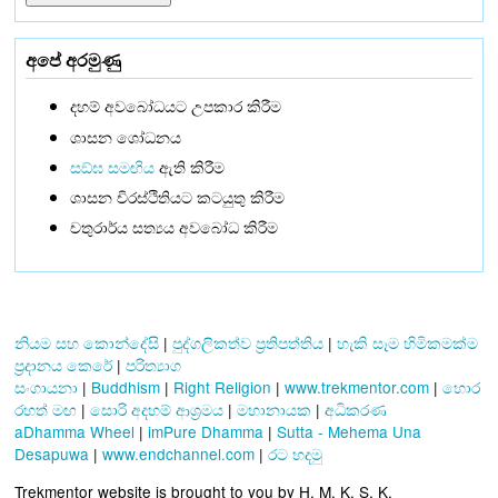
අපේ අරමුණු
දහම් අවබෝධයට උපකාර කිරීම
ශාසන ශෝධනය
සඞ්‌ඝ සමඟිය
ඇති කිරීම
ශාසන චිරස්ථිතියට කටයුතු කිරීම
චතුරාර්ය සත්‍යය අවබෝධ කිරීම
නියම සහ කොන්දේසි
|
පුද්ගලිකත්ව ප්‍රතිපත්තිය
|
හැකි සෑම හිමිකමක්ම
ප්‍රදානය කෙරේ
|
පරිත්‍යාග
සංගායනා
|
Buddhism
|
Right Religion
|
www.trekmentor.com
|
හොර
රහත් මඟ
|
සොරි අදහම් ආශ්‍රමය
|
මහානායක
|
අධිකරණ
aDhamma Wheel
|
imPure Dhamma
|
Sutta - Mehema Una
Desapuwa
|
www.endchannel.com
|
රට හදමු
Trekmentor website is brought to you by H. M. K. S. K.