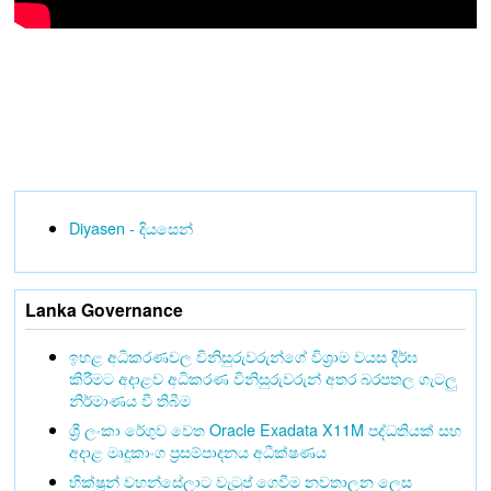
Diyasen - දියසෙන්
Lanka Governance
ඉහළ අධිකරණවල විනිසුරුවරුන්ගේ විශ්‍රාම වයස දීර්ඝ
කිරීමට අදාළව අධිකරණ විනිසුරුවරුන් අතර බරපතල ගැටලු
නිර්මාණය වී තිබීම
ශ්‍රී ලංකා රේගුව වෙත Oracle Exadata X11M පද්ධතියක් සහ
අදාළ මෘදුකාංග ප්‍රසම්පාදනය අධීක්ෂණය
භික්ෂූන් වහන්සේලාට වැටුප් ගෙවීම නවතාලන ලෙස