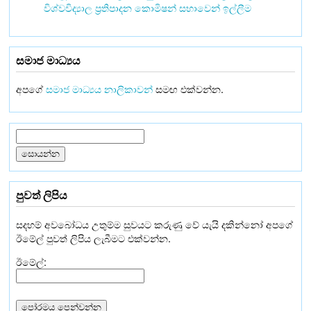
විශ්වවිද්‍යාල ප්‍රතිපාදන කොමිෂන් සභාවෙන් ඉල්ලීම
සමාජ මාධ්‍යය
අපගේ
සමාජ මාධ්‍යය නාලිකාවන්
සමඟ එක්වන්න.
පුවත් ලිපිය
සදහම් අවබෝධය උතුම්ම සුවයට කරුණු වේ යැයි දකින්නෝ අපගේ
ඊමේල් පුවත් ලිපිය ලැබීමට එක්වන්න.
ඊමේල්: