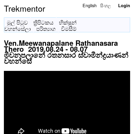
English
සිංහල
Trekmentor
Login
මුල් පිටුව
ත්‍රිපිටකය
භික්ෂූන්
වහන්සේලා
පරිත්‍යාග
විමසීම්
Ven.Meewanapalane Rathanasara
Thero 2019.08.24 - 08.07
මීවනපලානේ රතනසාර ස්වාමීන්ද්‍රයාණන්
වහන්සේ