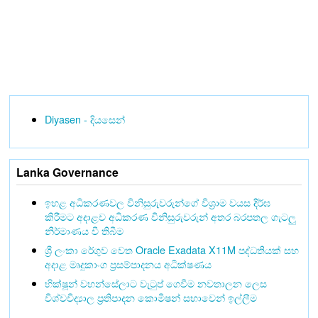
Diyasen - දියසෙන්
Lanka Governance
ඉහළ අධිකරණවල විනිසුරුවරුන්ගේ විශ්‍රාම වයස දීර්ඝ
කිරීමට අදාළව අධිකරණ විනිසුරුවරුන් අතර බරපතල ගැටලු
නිර්මාණය වී තිබීම
ශ්‍රී ලංකා රේගුව වෙත Oracle Exadata X11M පද්ධතියක් සහ
අදාළ මෘදුකාංග ප්‍රසම්පාදනය අධීක්ෂණය
භික්ෂූන් වහන්සේලාට වැටුප් ගෙවීම නවතාලන ලෙස
විශ්වවිද්‍යාල ප්‍රතිපාදන කොමිෂන් සභාවෙන් ඉල්ලීම