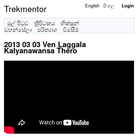
English
සිංහල
Trekmentor
Login
මුල් පිටුව
ත්‍රිපිටකය
භික්ෂූන්
වහන්සේලා
පරිත්‍යාග
විමසීම්
2013 03 03 Ven Laggala
Kalyanawansa Thero