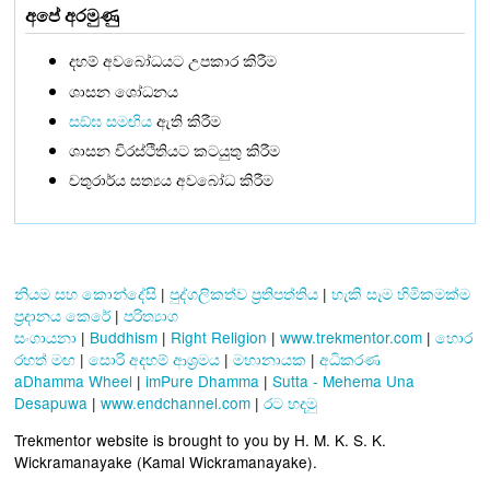
අපේ අරමුණු
දහම් අවබෝධයට උපකාර කිරීම
ශාසන ශෝධනය
සඞ්‌ඝ සමඟිය
ඇති කිරීම
ශාසන චිරස්ථිතියට කටයුතු කිරීම
චතුරාර්ය සත්‍යය අවබෝධ කිරීම
නියම සහ කොන්දේසි
|
පුද්ගලිකත්ව ප්‍රතිපත්තිය
|
හැකි සෑම හිමිකමක්ම
ප්‍රදානය කෙරේ
|
පරිත්‍යාග
සංගායනා
|
Buddhism
|
Right Religion
|
www.trekmentor.com
|
හොර
රහත් මඟ
|
සොරි අදහම් ආශ්‍රමය
|
මහානායක
|
අධිකරණ
aDhamma Wheel
|
imPure Dhamma
|
Sutta - Mehema Una
Desapuwa
|
www.endchannel.com
|
රට හදමු
Trekmentor website is brought to you by H. M. K. S. K.
Wickramanayake (Kamal Wickramanayake).