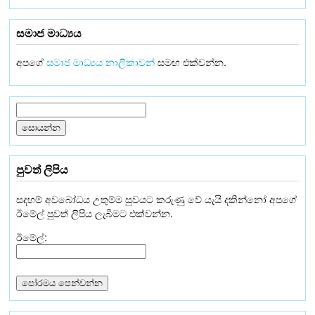
සමාජ මාධ්‍යය
අපගේ
සමාජ මාධ්‍යය නාලිකාවන්
සමඟ එක්වන්න.
පුවත් ලිපිය
සදහම් අවබෝධය උතුම්ම සුවයට කරුණු වේ යැයි දකින්නෝ අපගේ
ඊමේල් පුවත් ලිපිය ලැබීමට එක්වන්න.
ඊමේල්: