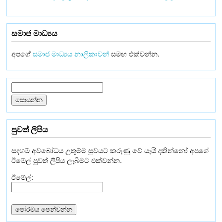
සමාජ මාධ්‍යය
අපගේ
සමාජ මාධ්‍යය නාලිකාවන්
සමඟ එක්වන්න.
පුවත් ලිපිය
සදහම් අවබෝධය උතුම්ම සුවයට කරුණු වේ යැයි දකින්නෝ අපගේ
ඊමේල් පුවත් ලිපිය ලැබීමට එක්වන්න.
ඊමේල්: