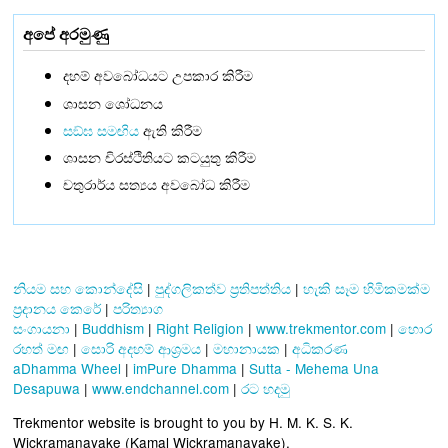
අපේ අරමුණු
දහම් අවබෝධයට උපකාර කිරීම
ශාසන ශෝධනය
සඞ්‌ඝ සමඟිය
ඇති කිරීම
ශාසන චිරස්ථිතියට කටයුතු කිරීම
චතුරාර්ය සත්‍යය අවබෝධ කිරීම
නියම සහ කොන්දේසි
|
පුද්ගලිකත්ව ප්‍රතිපත්තිය
|
හැකි සෑම හිමිකමක්ම
ප්‍රදානය කෙරේ
|
පරිත්‍යාග
සංගායනා
|
Buddhism
|
Right Religion
|
www.trekmentor.com
|
හොර
රහත් මඟ
|
සොරි අදහම් ආශ්‍රමය
|
මහානායක
|
අධිකරණ
aDhamma Wheel
|
imPure Dhamma
|
Sutta - Mehema Una
Desapuwa
|
www.endchannel.com
|
රට හදමු
Trekmentor website is brought to you by H. M. K. S. K.
Wickramanayake (Kamal Wickramanayake).