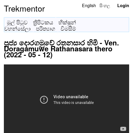
English
සිංහල
Trekmentor
Login
මුල් පිටුව
ත්‍රිපිටකය
භික්ෂූන්
වහන්සේලා
පරිත්‍යාග
විමසීම්
පූජ්‍ය දොරගමුවේ රතනසාර හිමි - Ven.
Doragamuwe Rathanasara thero
(2022 - 05 - 12)