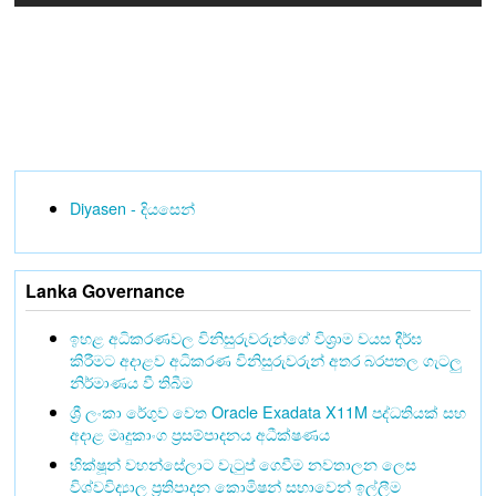
Diyasen - දියසෙන්
Lanka Governance
ඉහළ අධිකරණවල විනිසුරුවරුන්ගේ විශ්‍රාම වයස දීර්ඝ
කිරීමට අදාළව අධිකරණ විනිසුරුවරුන් අතර බරපතල ගැටලු
නිර්මාණය වී තිබීම
ශ්‍රී ලංකා රේගුව වෙත Oracle Exadata X11M පද්ධතියක් සහ
අදාළ මෘදුකාංග ප්‍රසම්පාදනය අධීක්ෂණය
භික්ෂූන් වහන්සේලාට වැටුප් ගෙවීම නවතාලන ලෙස
විශ්වවිද්‍යාල ප්‍රතිපාදන කොමිෂන් සභාවෙන් ඉල්ලීම