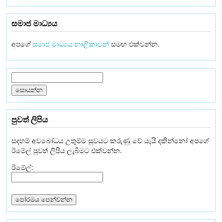
සමාජ මාධ්‍යය
අපගේ
සමාජ මාධ්‍යය නාලිකාවන්
සමඟ එක්වන්න.
පුවත් ලිපිය
සදහම් අවබෝධය උතුම්ම සුවයට කරුණු වේ යැයි දකින්නෝ අපගේ
ඊමේල් පුවත් ලිපිය ලැබීමට එක්වන්න.
ඊමේල්: