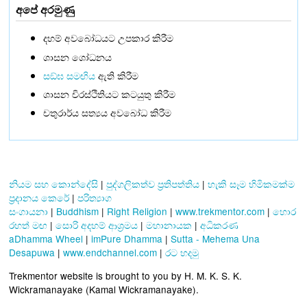
අපේ අරමුණු
දහම් අවබෝධයට උපකාර කිරීම
ශාසන ශෝධනය
සඞ්‌ඝ සමඟිය
ඇති කිරීම
ශාසන චිරස්ථිතියට කටයුතු කිරීම
චතුරාර්ය සත්‍යය අවබෝධ කිරීම
නියම සහ කොන්දේසි
|
පුද්ගලිකත්ව ප්‍රතිපත්තිය
|
හැකි සෑම හිමිකමක්ම
ප්‍රදානය කෙරේ
|
පරිත්‍යාග
සංගායනා
|
Buddhism
|
Right Religion
|
www.trekmentor.com
|
හොර
රහත් මඟ
|
සොරි අදහම් ආශ්‍රමය
|
මහානායක
|
අධිකරණ
aDhamma Wheel
|
imPure Dhamma
|
Sutta - Mehema Una
Desapuwa
|
www.endchannel.com
|
රට හදමු
Trekmentor website is brought to you by H. M. K. S. K.
Wickramanayake (Kamal Wickramanayake).