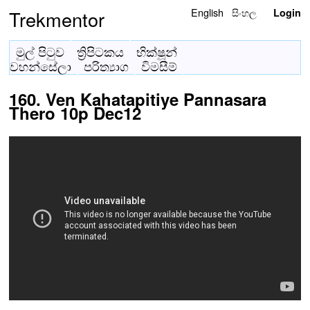
English
සිංහල
Trekmentor
Login
මුල් පිටුව
ත්‍රිපිටකය
භික්ෂූන්
වහන්සේලා
පරිත්‍යාග
විමසීම්
160. Ven Kahatapitiye Pannasara
Thero 10p Dec12