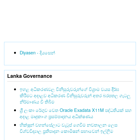
Diyasen - දියසෙන්
Lanka Governance
ඉහළ අධිකරණවල විනිසුරුවරුන්ගේ විශ්‍රාම වයස දීර්ඝ
කිරීමට අදාළව අධිකරණ විනිසුරුවරුන් අතර බරපතල ගැටලු
නිර්මාණය වී තිබීම
ශ්‍රී ලංකා රේගුව වෙත Oracle Exadata X11M පද්ධතියක් සහ
අදාළ මෘදුකාංග ප්‍රසම්පාදනය අධීක්ෂණය
භික්ෂූන් වහන්සේලාට වැටුප් ගෙවීම නවතාලන ලෙස
විශ්වවිද්‍යාල ප්‍රතිපාදන කොමිෂන් සභාවෙන් ඉල්ලීම