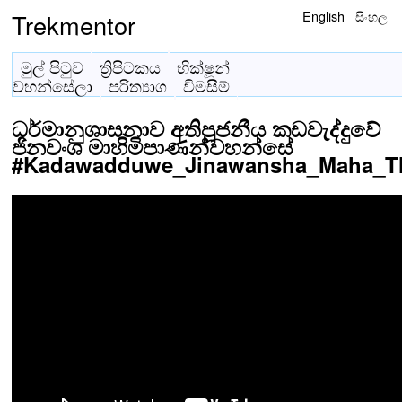
English
සිංහල
Trekmentor
මුල් පිටුව
ත්‍රිපිටකය
භික්ෂූන්
වහන්සේලා
පරිත්‍යාග
විමසීම්
ධර්මානුශාසනාව අතිපූජනීය කඩවැද්දුවේ
ජිනවංශ මාහිමිපාණන්වහන්සේ
#Kadawadduwe_Jinawansha_Maha_T