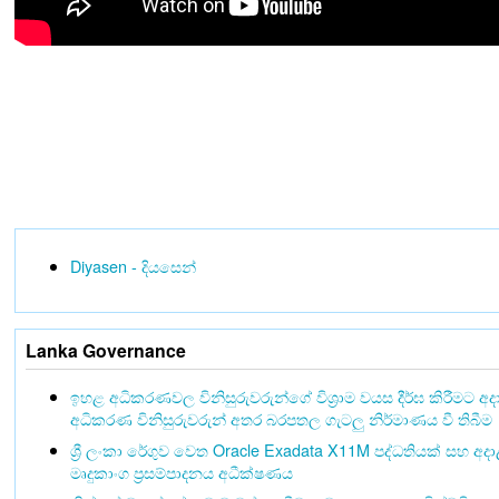
Diyasen - දියසෙන්
Lanka Governance
ඉහළ අධිකරණවල විනිසුරුවරුන්ගේ විශ්‍රාම වයස දීර්ඝ කිරීමට අ
අධිකරණ විනිසුරුවරුන් අතර බරපතල ගැටලු නිර්මාණය වී තිබීම
ශ්‍රී ලංකා රේගුව වෙත Oracle Exadata X11M පද්ධතියක් සහ අද
මෘදුකාංග ප්‍රසම්පාදනය අධීක්ෂණය