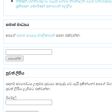
භික්ෂූන් වහන්සේලාට වැටුප් ගෙවීම නවතාලන ලෙස විශ්වවිද්‍යා
ප්‍රතිපාදන කොමිෂන් සභාවෙන් ඉල්ලීම
සමාජ මාධ්‍යය
අපගේ
සමාජ මාධ්‍යය නාලිකාවන්
සමඟ එක්වන්න.
පුවත් ලිපිය
සදහම් අවබෝධය උතුම්ම සුවයට කරුණු වේ යැයි දකින්නෝ අපගේ ඊම
පුවත් ලිපිය ලැබීමට එක්වන්න.
ඊමේල්: