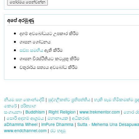
අපේ අරමුණු
දහම් අවබෝධයට උපකාර කිරීම
ශාසන ශෝධනය
සඞ්‌ඝ සමඟිය
ඇති කිරීම
ශාසන චිරස්ථිතියට කටයුතු කිරීම
චතුරාර්ය සත්‍යය අවබෝධ කිරීම
නියම සහ කොන්දේසි
|
පුද්ගලිකත්ව ප්‍රතිපත්තිය
|
හැකි සෑම හිමිකමක්ම ප්‍
කෙරේ
|
පරිත්‍යාග
සංගායනා
|
Buddhism
|
Right Religion
|
www.trekmentor.com
|
හොර ර
|
සොරි අදහම් ආශ්‍රමය
|
මහානායක
|
අධිකරණ
aDhamma Wheel
|
imPure Dhamma
|
Sutta - Mehema Una Desapuw
www.endchannel.com
|
රට හදමු