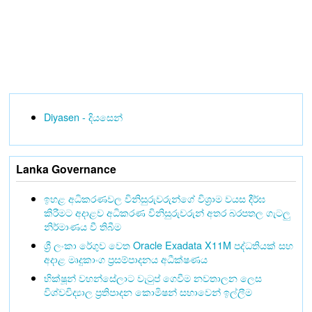
Diyasen - දියසෙන්
Lanka Governance
ඉහළ අධිකරණවල විනිසුරුවරුන්ගේ විශ්‍රාම වයස දීර්ඝ
කිරීමට අදාළව අධිකරණ විනිසුරුවරුන් අතර බරපතල ගැටලු
නිර්මාණය වී තිබීම
ශ්‍රී ලංකා රේගුව වෙත Oracle Exadata X11M පද්ධතියක් සහ
අදාළ මෘදුකාංග ප්‍රසම්පාදනය අධීක්ෂණය
භික්ෂූන් වහන්සේලාට වැටුප් ගෙවීම නවතාලන ලෙස
විශ්වවිද්‍යාල ප්‍රතිපාදන කොමිෂන් සභාවෙන් ඉල්ලීම