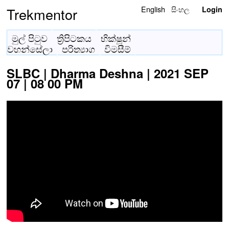
English
සිංහල
Trekmentor
Login
මුල් පිටුව
ත්‍රිපිටකය
භික්ෂූන්
වහන්සේලා
පරිත්‍යාග
විමසීම්
SLBC | Dharma Deshna | 2021 SEP
07 | 08 00 PM