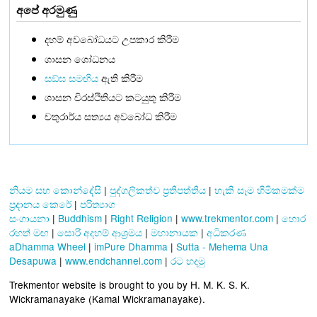
අපේ අරමුණු
දහම් අවබෝධයට උපකාර කිරීම
ශාසන ශෝධනය
සඞ්‌ඝ සමඟිය
ඇති කිරීම
ශාසන චිරස්ථිතියට කටයුතු කිරීම
චතුරාර්ය සත්‍යය අවබෝධ කිරීම
නියම සහ කොන්දේසි
|
පුද්ගලිකත්ව ප්‍රතිපත්තිය
|
හැකි සෑම හිමිකමක්ම
ප්‍රදානය කෙරේ
|
පරිත්‍යාග
සංගායනා
|
Buddhism
|
Right Religion
|
www.trekmentor.com
|
හොර
රහත් මඟ
|
සොරි අදහම් ආශ්‍රමය
|
මහානායක
|
අධිකරණ
aDhamma Wheel
|
imPure Dhamma
|
Sutta - Mehema Una
Desapuwa
|
www.endchannel.com
|
රට හදමු
Trekmentor website is brought to you by H. M. K. S. K.
Wickramanayake (Kamal Wickramanayake).