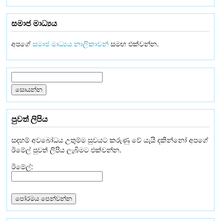
සමාජ මාධ්‍යය
අපගේ
සමාජ මාධ්‍යය නාලිකාවන්
සමඟ එක්වන්න.
පුවත් ලිපිය
සදහම් අවබෝධය උතුම්ම සුවයට කරුණු වේ යැයි දකින්නෝ අපගේ
ඊමේල් පුවත් ලිපිය ලැබීමට එක්වන්න.
ඊමේල්: