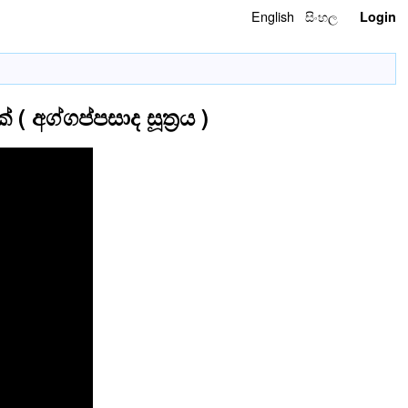
English
සිංහල
Login
අග්‌ගප්‌පසාද සූත්‍රය )