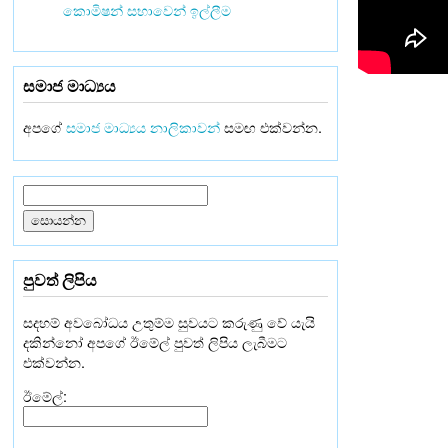
කොමිෂන් සභාවෙන් ඉල්ලීම
සමාජ මාධ්‍යය
අපගේ
සමාජ මාධ්‍යය නාලිකාවන්
සමඟ එක්වන්න.
පුවත් ලිපිය
සදහම් අවබෝධය උතුම්ම සුවයට කරුණු වේ යැයි
දකින්නෝ අපගේ ඊමේල් පුවත් ලිපිය ලැබීමට
එක්වන්න.
ඊමේල්: