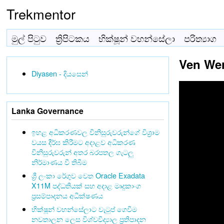
Trekmentor
මුල් පිටුව
ත්‍රිපිටකය
භික්ෂූන් වහන්සේලා
පරිත්‍යාග
Ven Wera
Diyasen - දියසෙන්
Lanka Governance
ඉහළ අධිකරණවල විනිසුරුවරුන්ගේ විශ්‍රාම
වයස දීර්ඝ කිරීමට අදාළව අධිකරණ
විනිසුරුවරුන් අතර බරපතල ගැටලු
නිර්මාණය වී තිබීම
ශ්‍රී ලංකා රේගුව වෙත Oracle Exadata
X11M පද්ධතියක් සහ අදාළ මෘදුකාංග
ප්‍රසම්පාදනය අධීක්ෂණය
භික්ෂූන් වහන්සේලාට වැටුප් ගෙවීම
නවතාලන ලෙස විශ්වවිද්‍යාල ප්‍රතිපාදන