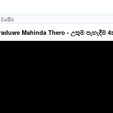
විමසීම්
duwe Mahinda Thero - උතුම් පැහැදීම් 4ක් ( 